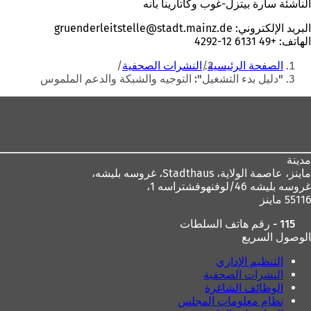
الناشئة سارة بيتزل-غوب وكاتارينا بانه
البريد الإلكتروني:
de
stadt.mainz
gruenderleitstelle
الهاتف: +49 6131 12-4292
أنت
الصفحة الرئيسية
النشرات الصحفية
هنا
"دليل بدء التشغيل": التوجيه والشبكة والدعم الملموس
منطقة
القدم
مدينة
ماينز، عاصمة الولاية،
Stadthaus، غروسه بليشه،
غروسه بليشه 46/لوفنهوفشتراسه 1،
55116 ماينز
115 - رقم هاتف السلطات
الوصول السريع
التنظيم الإداري
النشرات الصحفية
الوظائف الشاغرة
نظام معلومات المجلس