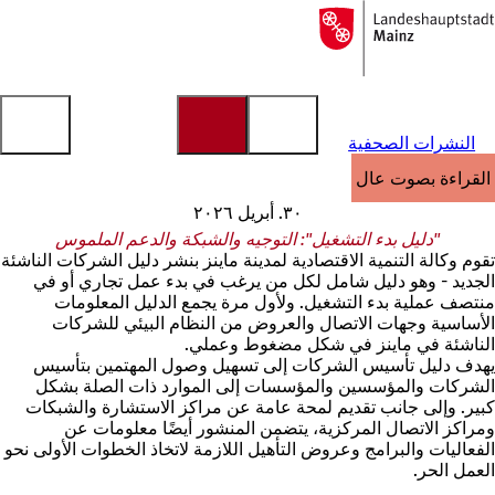
إلى
الصفحة
الانتقال إلى المحتوى
الرئيسية
النشرات الصحفية
القراءة بصوت عالٍ
٣٠. أبريل ٢٠٢٦
"دليل بدء التشغيل": التوجيه والشبكة والدعم الملموس
تقوم وكالة التنمية الاقتصادية لمدينة ماينز بنشر دليل الشركات الناشئة
الجديد - وهو دليل شامل لكل من يرغب في بدء عمل تجاري أو في
منتصف عملية بدء التشغيل. ولأول مرة يجمع الدليل المعلومات
الأساسية وجهات الاتصال والعروض من النظام البيئي للشركات
الناشئة في ماينز في شكل مضغوط وعملي.
يهدف دليل تأسيس الشركات إلى تسهيل وصول المهتمين بتأسيس
الشركات والمؤسسين والمؤسسات إلى الموارد ذات الصلة بشكل
كبير. وإلى جانب تقديم لمحة عامة عن مراكز الاستشارة والشبكات
ومراكز الاتصال المركزية، يتضمن المنشور أيضًا معلومات عن
الفعاليات والبرامج وعروض التأهيل اللازمة لاتخاذ الخطوات الأولى نحو
العمل الحر.