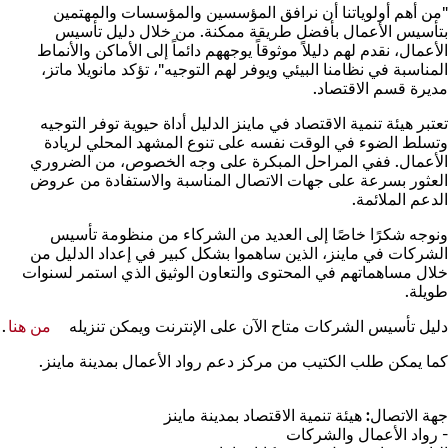
"من أهم أولوياتنا أن نرافق المؤسسين والمؤسسات والمهتمين
بتأسيس الأعمال بأفضل طريقة ممكنة. من خلال دليل تأسيس
الأعمال، نقدم لهم دليلاً موثوقاً يوجههم دائماً إلى الأماكن والأنماط
المناسبة في نظامنا البيئي ويوفر لهم التوجيه"، تؤكد مانويلا ماتز،
مديرة قسم الاقتصاد.
تعتبر هيئة تنمية الاقتصاد في ماينز الدليل أداة حيوية توفر التوجيه
وتسلط الضوء في الوقت نفسه على تنوع المشهد المحلي لريادة
الأعمال. ففي المراحل المبكرة على وجه الخصوص، من الضروري
العثور بسرعة على جهات الاتصال المناسبة والاستفادة من عروض
الدعم الملائمة.
ونوجه شكرًا خاصًا إلى العديد من الشركاء من منظومة تأسيس
الشركات في ماينز، الذين ساهموا بشكل كبير في إعداد الدليل من
خلال مساهماتهم في المحتوى والتعاون الوثيق الذي استمر لسنوات
طويلة.
دليل تأسيس الشركات متاح الآن على الإنترنت ويمكن تنزيله
من هنا
.
(ي
ف
كما يمكن طلب الكتيب من مركز دعم رواد الأعمال بمدينة ماينز.
عل
تب
جد
جهة الاتصال:
هيئة تنمية الاقتصاد بمدينة ماينز
- رواد الأعمال والشركات