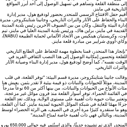
إلى منطقة القلعة وتساهم في تسهيل الوصول إلى أحد أبرز المواقع
التاريخية في ماينز.
أقيم حفل الافتتاح الرسمي للمنحدر بحضور لودفيغ هول، مدير إدارة
البناء والحفاظ على الآثار والتراث التاريخي، وجانينا شتاينكروجر، مديرة
إدارة البيئة والتنقل. وكان من بين الضيوف الآخرين رئيس بلدية المدينة
القديمة في ماينز، براين هاك، ورئيس بلدية المدينة العليا في ماينز، تيم
أوت، وكريستيان هينكيس من الاتحاد الألماني لحماية الطبيعة (NABU)،
وكاي-أووي شرايبر من مبادرة قلعة ماينز.
"بإنجاز هذا المنحدر، قمنا بخطوة مهمة للحفاظ على الطابع التاريخي
للقلعة وتحسين إمكانية الوصول إلى هذا النصب الثقافي الفريد في
الوقت نفسه"، كما أوضح لودفيغ هول، مدير إدارة البناء وصيانة الآثار
والتراث التاريخي.
وقالت جانينا شتاينكروجر، مديرة قسم البيئة: "توفر القلعة، في قلب
المدينة، موئلاً للحيوانات والنباتات ذو قيمة بيئية لا تقدر بثمن. يعيش هنا
مئات الأنواع من الحيوانات والنباتات، من بينها أكثر من 60 نوعاً مدرجاً
في القائمة الحمراء. توفر أسوار القلعة منذ قرون موائل غير مزعجة،
وتعتبر بيئات حيوية ذات أهمية على مستوى الولاية. وبذلك، تعد القلعة
جزءًا مهمًا للغاية في شبكة الموائل الحيوية لمدينة ماينز. كما أن القلعة،
وهو ما سنقدره كثيرًا مرة أخرى في الصيف، هي الرئة الخضراء لوسط
المدينة، وبالتالي فهي ذات أهمية خاصة لمناخ المدينة."
المنحدر الذي تم تشييده حديثًا، والذي استُثمر فيه حوالي 650.000 يورو