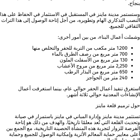
بنجاح.
وستستمر مدينة ماينز في المستقبل في الاستثمار في الحفاظ على هذا
النصب التذكاري الهام وتطويره، من أجل إتاحة الوصول إلى هذا التراث
الثقافي للجميع.
وشملت أعمال البناء، من بين أمور أخرى:
1.200 متر مكعب من التربة للحفر والتخلص منها
700 متر مربع من رصف الطرق بالماء
130 متر مربع من الأسفلت الملون
2,250 متر مربع من مروج الأعشاب
650 متر مربع من البذار الرطب
240 متر من الحواجز
استغرق تنفيذ أعمال الحفر حوالي عام، بينما استغرقت أعمال
الإنشاءات المعدنية حوالي ثلاثة أشهر.
حول ترميم قلعة ماينز
تستثمر مدينة ماينز وإدارة المباني في ماينز باستمرار في صيانة
وتحديث القلعة التي تُعد معلمًا تاريخيًا. والهدف من ذلك هو إتاحة
الفرصة للزوار لتجربة هذه المنشأة الحصينة التاريخية، مع الجمع بين
أعلى معايير حماية المعالم الأثرية وإمكانية الوصول للجميع وحماية