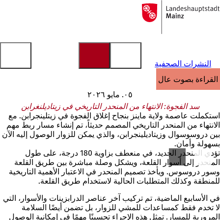
إلى
الصفحة
الانتقال إلى المحتوى
الرئيسية
النشرات الصحفية
القراءة بصوت عالٍ
٠٥. مايو ٢٠٢٦
سد الفجوة: الانتهاء من المنحدر التاريخي في زيتاديلنغرابن
استكملت عاصمة ولاية ماينز بنجاح إغلاق الفجوة في زيتلينجرابن. مع
الانتهاء من المنحدر التاريخي المصمم حديثاً، تم إنشاء مسار ربط مهم
بين دروسوسوال وزيتاديلينجرابن، والذي يمكن للزوار الوصول إليه الآن
بسهولة وأمان.
تؤدي المنحدر الجديد، في منعطف بزاوية 180 درجة، على طول
المنحدر إلى أسوار القلعة، ويشكل وصلة مباشرة بين طريق القلعة
وسور دروسوس. ويأخذ تصميم المنحدر في الاعتبار الأهمية التاريخية
للمنطقة وكذلك المتطلبات الحالية لاستخدام طريق القلعة.
في الأسابيع الماضية، تم تركيب آخر عناصر الدرابزينات والأسوار، التي
لا تخدم فقط كمساعدات للمشي للزوار، بل تضمن أيضًا السلامة
المرورية للمسار. تمثل هذه الإجراء تحسينًا مهمًا في إمكانية الوصول