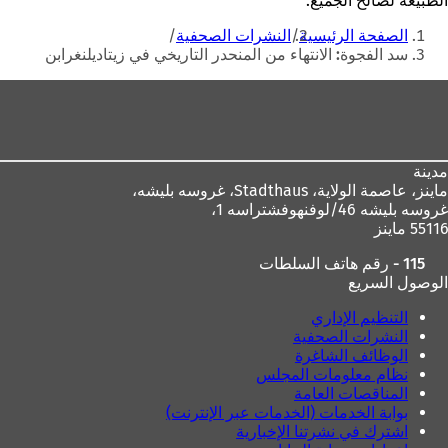
الطبيعة لصالح الجميع.
أنت
الصفحة الرئيسية
النشرات الصحفية
هنا
سد الفجوة: الانتهاء من المنحدر التاريخي في زيتاديلنغرابن
منطقة
القدم
مدينة
ماينز، عاصمة الولاية،
Stadthaus، غروسه بليشه،
غروسه بليشه 46/لوفنهوفشتراسه 1،
55116 ماينز
115 - رقم هاتف السلطات
الوصول السريع
التنظيم الإداري
النشرات الصحفية
الوظائف الشاغرة
نظام معلومات المجلس
المناقصات العامة
بوابة الخدمات (الخدمات عبر الإنترنت)
اشترك في نشرتنا الإخبارية