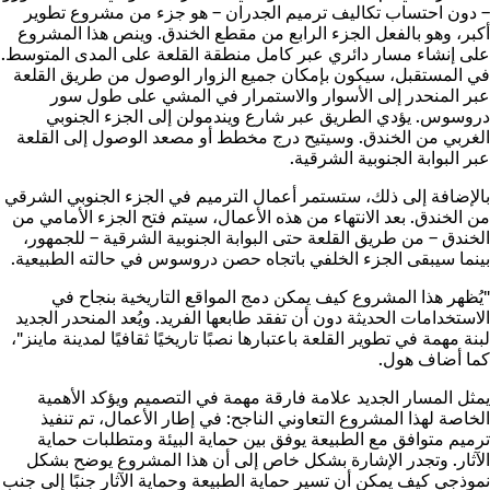
– دون احتساب تكاليف ترميم الجدران – هو جزء من مشروع تطوير
أكبر، وهو بالفعل الجزء الرابع من مقطع الخندق. وينص هذا المشروع
على إنشاء مسار دائري عبر كامل منطقة القلعة على المدى المتوسط.
في المستقبل، سيكون بإمكان جميع الزوار الوصول من طريق القلعة
عبر المنحدر إلى الأسوار والاستمرار في المشي على طول سور
دروسوس. يؤدي الطريق عبر شارع ويندمولن إلى الجزء الجنوبي
الغربي من الخندق. وسيتيح درج مخطط أو مصعد الوصول إلى القلعة
عبر البوابة الجنوبية الشرقية.
بالإضافة إلى ذلك، ستستمر أعمال الترميم في الجزء الجنوبي الشرقي
من الخندق. بعد الانتهاء من هذه الأعمال، سيتم فتح الجزء الأمامي من
الخندق – من طريق القلعة حتى البوابة الجنوبية الشرقية – للجمهور،
بينما سيبقى الجزء الخلفي باتجاه حصن دروسوس في حالته الطبيعية.
"يُظهر هذا المشروع كيف يمكن دمج المواقع التاريخية بنجاح في
الاستخدامات الحديثة دون أن تفقد طابعها الفريد. ويُعد المنحدر الجديد
لبنة مهمة في تطوير القلعة باعتبارها نصبًا تاريخيًا ثقافيًا لمدينة ماينز"،
كما أضاف هول.
يمثل المسار الجديد علامة فارقة مهمة في التصميم ويؤكد الأهمية
الخاصة لهذا المشروع التعاوني الناجح: في إطار الأعمال، تم تنفيذ
ترميم متوافق مع الطبيعة يوفق بين حماية البيئة ومتطلبات حماية
الآثار. وتجدر الإشارة بشكل خاص إلى أن هذا المشروع يوضح بشكل
نموذجي كيف يمكن أن تسير حماية الطبيعة وحماية الآثار جنبًا إلى جنب