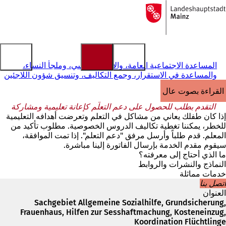
إلى
الصفحة
الانتقال إلى المحتوى
الرئيسية
المساعدة الاجتماعية العامة، والأمن الأساسي، وملجأ النساء،
والمساعدة في الاستقرار، وجمع التكاليف، وتنسيق شؤون اللاجئين
القراءة بصوت عالٍ
التقدم بطلب للحصول على دعم التعلُّم كإعانة تعليمية ومشاركة
إذا كان طفلك يعاني من مشاكل في التعلم وتعرضت أهدافه التعليمية
للخطر، يمكننا تغطية تكاليف الدروس الخصوصية. مطلوب تأكيد من
المعلم. قدم طلباً وأرسل مرفق "دعم التعلم". إذا تمت الموافقة،
سيقوم مقدم الخدمة بإرسال الفاتورة إلينا مباشرة.
ما الذي أحتاج إلى معرفته؟
النماذج والنشرات والروابط
خدمات مماثلة
اتصل بنا
العنوان
Sachgebiet Allgemeine Sozialhilfe, Grundsicherung,
Frauenhaus, Hilfen zur Sesshaftmachung, Kosteneinzug,
Koordination Flüchtlinge