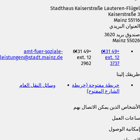
Stadthaus Kaiserstraße Lauteren-Flügel
Kaiserstraße 3
55116 Mainz
العنوان البريدي
صندوق بريد 3620
55026 Mainz
الهاتف
amt-fuer-soziale-
+49 6131
+49 6131
والفاكس
leistungen
stadt.mainz
de
12 ext.
12 ext.
وعنوان
2962
3737
البريد
الإلكتروني
طريقك إلينا
خريطة مفتوحة (خريطة
وسائل النقل العام
(
الشارع المفتوح)
(
ي
ي
ف
ف
ت
الأشخاص الذين يمكن الاتصال بهم
ت
ح
ح
ف
ساعات العمل
ف
ي
ي
ع
إمكانية الوصول
ع
ل
ل
ا
الخريطة