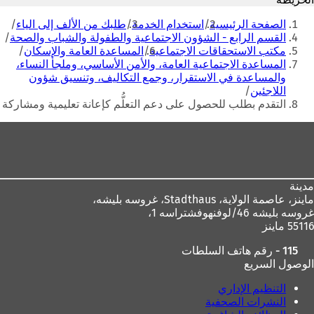
ا
م
أنت
م
ة
الصفحة الرئيسية
استخدام الخدمة
طلبك من الألف إلى الياء
هنا
ة
ت
القسم الرابع - الشؤون الاجتماعية والطفولة والشباب والصحة
ت
ب
مكتب الاستحقاقات الاجتماعية
المساعدة العامة والإسكان
ب
و
المساعدة الاجتماعية العامة، والأمن الأساسي، وملجأ النساء،
و
ي
والمساعدة في الاستقرار، وجمع التكاليف، وتنسيق شؤون
ي
ب
اللاجئين
ب
ج
التقدم بطلب للحصول على دعم التعلُّم كإعانة تعليمية ومشاركة
ج
د
منطقة
د
ي
ي
د
القدم
د
ة
ة
)
)
مدينة
ماينز، عاصمة الولاية،
Stadthaus، غروسه بليشه،
غروسه بليشه 46/لوفنهوفشتراسه 1،
55116 ماينز
115 - رقم هاتف السلطات
الوصول السريع
التنظيم الإداري
النشرات الصحفية