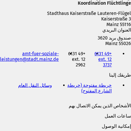
Koordination Flüchtlinge
Stadthaus Kaiserstraße Lauteren-Flügel
Kaiserstraße 3
55116 Mainz
العنوان البريدي
صندوق بريد 3620
55026 Mainz
الهاتف
amt-fuer-soziale-
+49 6131
+49 6131
والفاكس
leistungen
stadt.mainz
de
12 ext.
12 ext.
وعنوان
2962
3737
البريد
الإلكتروني
طريقك إلينا
خريطة مفتوحة (خريطة
وسائل النقل العام
(
الشارع المفتوح)
(
ي
ي
ف
ف
ت
الأشخاص الذين يمكن الاتصال بهم
ت
ح
ح
ف
ساعات العمل
ف
ي
ي
ع
إمكانية الوصول
ع
ل