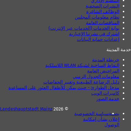
التنظيم الإداري
النشرات الصحفية
الوظائف الشاغرة
نظام معلومات المجلس
المناقصات العامة
بوابة الخدمات (الخدمات عبر الإنترنت)
اشترك في نشرتنا الإخبارية
إعدادات حماية البيانات
خدمة المدينة
خريطة المدينة
النقاط الساخنة لشبكة WLAN اللاسلكية
المراحيض العامة
معلومات الجدول الزمني
دليل الرضاعة الطبيعية وتغيير الحفاضات
مدخل الطوارئ - حيث يمكن للأطفال العثور على المساعدة
كاميرات الويب
خدمة الصور
Landeshauptstadt Mainz
© 2026
بصمة
سياسة الخصوصية
إعلان بشأن إمكانية
الوصول