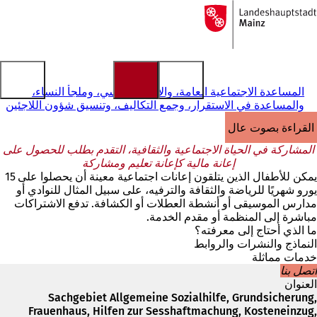
إلى
الصفحة
الانتقال إلى المحتوى
الرئيسية
المساعدة الاجتماعية العامة، والأمن الأساسي، وملجأ النساء،
والمساعدة في الاستقرار، وجمع التكاليف، وتنسيق شؤون اللاجئين
القراءة بصوت عالٍ
المشاركة في الحياة الاجتماعية والثقافية، التقدم بطلب للحصول على
إعانة مالية كإعانة تعليم ومشاركة
يمكن للأطفال الذين يتلقون إعانات اجتماعية معينة أن يحصلوا على 15
يورو شهريًا للرياضة والثقافة والترفيه، على سبيل المثال للنوادي أو
مدارس الموسيقى أو أنشطة العطلات أو الكشافة. تدفع الاشتراكات
مباشرة إلى المنظمة أو مقدم الخدمة.
ما الذي أحتاج إلى معرفته؟
النماذج والنشرات والروابط
خدمات مماثلة
اتصل بنا
العنوان
Sachgebiet Allgemeine Sozialhilfe, Grundsicherung,
Frauenhaus, Hilfen zur Sesshaftmachung, Kosteneinzug,