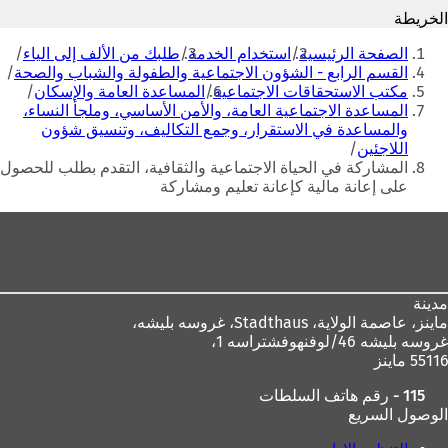
ل
ا
الخريطة
ا
م
أنت
م
ة
الصفحة الرئيسية
استخدام الخدمة
طلبك من الألف إلى الياء
هنا
ة
ت
القسم الرابع - الشؤون الاجتماعية والطفولة والشباب والصحة
ت
ب
مكتب الاستحقاقات الاجتماعية
المساعدة العامة والإسكان
ب
و
المساعدة الاجتماعية العامة، والأمن الأساسي، وملجأ النساء،
و
ي
والمساعدة في الاستقرار، وجمع التكاليف، وتنسيق شؤون
ي
ب
اللاجئين
ب
ج
المشاركة في الحياة الاجتماعية والثقافية، التقدم بطلب للحصول
ج
د
على إعانة مالية كإعانة تعليم ومشاركة
د
ي
منطقة
ي
د
د
ة
القدم
ة
)
)
مدينة
ماينز، عاصمة الولاية،
Stadthaus، غروسه بليشه،
غروسه بليشه 46/لوفنهوفشتراسه 1،
55116 ماينز
115 - رقم هاتف السلطات
الوصول السريع