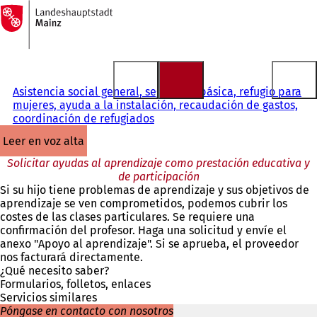
A
la
Saltar al contenido
página
de
inicio
Asistencia social general, seguridad básica, refugio para
mujeres, ayuda a la instalación, recaudación de gastos,
coordinación de refugiados
leer en voz alta
Solicitar ayudas al aprendizaje como prestación educativa y
de participación
Si su hijo tiene problemas de aprendizaje y sus objetivos de
aprendizaje se ven comprometidos, podemos cubrir los
costes de las clases particulares. Se requiere una
confirmación del profesor. Haga una solicitud y envíe el
anexo "Apoyo al aprendizaje". Si se aprueba, el proveedor
nos facturará directamente.
¿Qué necesito saber?
Formularios, folletos, enlaces
Servicios similares
Póngase en contacto con nosotros