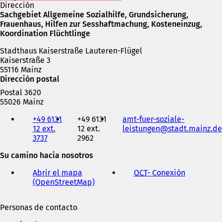
Dirección
Sachgebiet Allgemeine Sozialhilfe, Grundsicherung,
Frauenhaus, Hilfen zur Sesshaftmachung, Kosteneinzug,
Koordination Flüchtlinge
Stadthaus Kaiserstraße Lauteren-Flügel
Kaiserstraße 3
55116 Mainz
Dirección postal
Postal 3620
55026 Mainz
Teléfono,
+49 6131
+49 6131
amt-fuer-soziale-
fax
12 ext.
12 ext.
leistungen
stadt.mainz
de
y
3737
2962
dirección
de
Su camino hacia nosotros
correo
electrónico
Abrir el mapa
OCT
- Conexión
(
(OpenStreetMap)
(
S
S
e
e
a
Personas de contacto
a
b
b
r