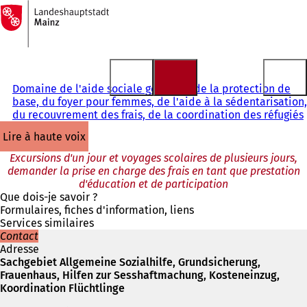
Vers
la
Accéder au contenu
page
d'accueil
Domaine de l'aide sociale générale, de la protection de
base, du foyer pour femmes, de l'aide à la sédentarisation,
du recouvrement des frais, de la coordination des réfugiés
lire à haute voix
Excursions d'un jour et voyages scolaires de plusieurs jours,
demander la prise en charge des frais en tant que prestation
d'éducation et de participation
Que dois-je savoir ?
Formulaires, fiches d'information, liens
Services similaires
Contact
Adresse
Sachgebiet Allgemeine Sozialhilfe, Grundsicherung,
Frauenhaus, Hilfen zur Sesshaftmachung, Kosteneinzug,
Koordination Flüchtlinge