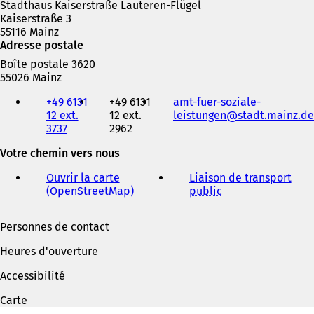
Stadthaus Kaiserstraße Lauteren-Flügel
Kaiserstraße 3
55116 Mainz
Adresse postale
Boîte postale 3620
55026 Mainz
Téléphone,
+49 6131
+49 6131
amt-fuer-soziale-
fax
12 ext.
12 ext.
leistungen
stadt.mainz
de
et
3737
2962
adresse
électronique
Votre chemin vers nous
Ouvrir la carte
Liaison de transport
(OpenStreetMap)
(
public
(
S
S
'
'
Personnes de contact
o
o
u
u
Heures d'ouverture
v
v
r
r
Accessibilité
e
e
d
d
Carte
a
a