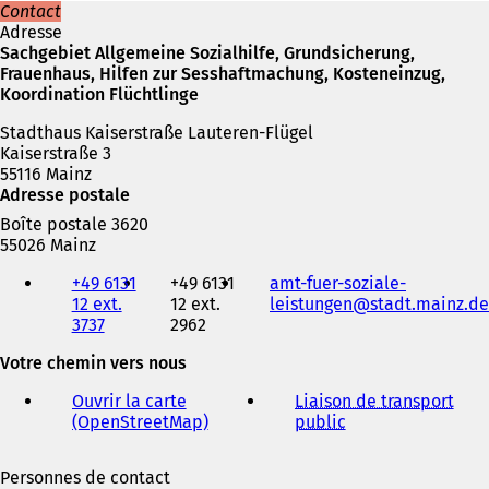
Contact
Adresse
Sachgebiet Allgemeine Sozialhilfe, Grundsicherung,
Frauenhaus, Hilfen zur Sesshaftmachung, Kosteneinzug,
Koordination Flüchtlinge
Stadthaus Kaiserstraße Lauteren-Flügel
Kaiserstraße 3
55116 Mainz
Adresse postale
Boîte postale 3620
55026 Mainz
Téléphone,
+49 6131
+49 6131
amt-fuer-soziale-
fax
12 ext.
12 ext.
leistungen
stadt.mainz
de
et
3737
2962
adresse
électronique
Votre chemin vers nous
Ouvrir la carte
Liaison de transport
(OpenStreetMap)
(
public
(
S
S
'
'
Personnes de contact
o
o