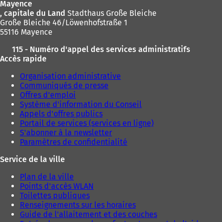
Mayence
, capitale du Land
Stadthaus Große Bleiche
Große Bleiche 46/Löwenhofstraße 1
55116 Mayence
115 - Numéro d'appel des services administratifs
Accès rapide
Organisation administrative
Communiqués de presse
Offres d'emploi
Système d'information du Conseil
Appels d'offres publics
Portail de services (services en ligne)
S'abonner à la newsletter
Paramètres de confidentialité
Service de la ville
Plan de la ville
Points d'accès WLAN
Toilettes publiques
Renseignements sur les horaires
Guide de l'allaitement et des couches