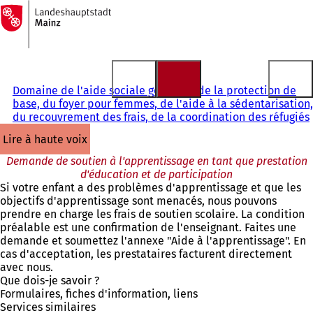
Vers
la
Accéder au contenu
page
d'accueil
Domaine de l'aide sociale générale, de la protection de
base, du foyer pour femmes, de l'aide à la sédentarisation,
du recouvrement des frais, de la coordination des réfugiés
lire à haute voix
Demande de soutien à l'apprentissage en tant que prestation
d'éducation et de participation
Si votre enfant a des problèmes d'apprentissage et que les
objectifs d'apprentissage sont menacés, nous pouvons
prendre en charge les frais de soutien scolaire. La condition
préalable est une confirmation de l'enseignant. Faites une
demande et soumettez l'annexe "Aide à l'apprentissage". En
cas d'acceptation, les prestataires facturent directement
avec nous.
Que dois-je savoir ?
Formulaires, fiches d'information, liens
Services similaires