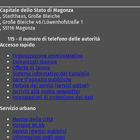
piedi
Capitale dello Stato di Magonza
,
Stadthaus, Große Bleiche
, Große Bleiche 46/Löwenhofstraße 1
, 55116 Magonza
115 - Il numero di telefono delle autorità
Accesso rapido
Organizzazione amministrativa
Comunicati stampa
Offerte di lavoro
Sistema informativo del Consiglio
Gare d'appalto pubbliche
Portale dei servizi (servizi online)
Iscriviti alla nostra newsletter
Impostazioni di protezione dei dati
Servizio urbano
Mappa della città
Hotspot WLAN
Servizi igienici pubblici
Informazioni sugli orari