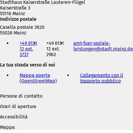
Stadthaus Kaiserstraße Lauteren-Flügel
Kaiserstraße 3
55116 Mainz
Indirizzo postale
Casella postale 3620
55026 Mainz
Telefono,
+49 6131
+49 6131
amt-fuer-soziale-
fax
12 ext.
12 ext.
leistungen
stadt.mainz
de
e
3737
2962
indirizzo
e-
La tua strada verso di noi
mail
Mappa aperta
Collegamento con il
(OpenStreetMap)
(
trasporto pubblico
(
S
S
i
i
Persone di contatto
a
a
p
p
Orari di apertura
r
r
e
e
Accessibilità
i
i
n
n
Mappa
u
u