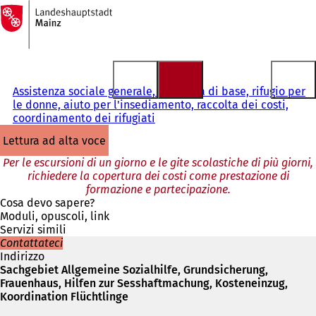
Alla
pagina
Vai al contenuto
iniziale
Assistenza sociale generale, sicurezza di base, rifugio per
le donne, aiuto per l'insediamento, raccolta dei costi,
coordinamento dei rifugiati
lettura ad alta voce
Per le escursioni di un giorno e le gite scolastiche di più giorni,
richiedere la copertura dei costi come prestazione di
formazione e partecipazione.
Cosa devo sapere?
Moduli, opuscoli, link
Servizi simili
Contattateci
Indirizzo
Sachgebiet Allgemeine Sozialhilfe, Grundsicherung,
Frauenhaus, Hilfen zur Sesshaftmachung, Kosteneinzug,
Koordination Flüchtlinge