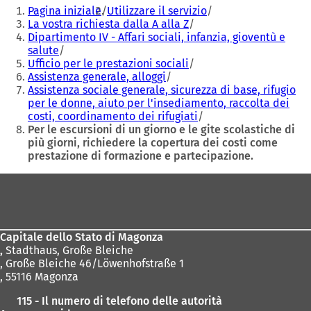
Siete
n
n
Pagina iniziale
Utilizzare il servizio
qui:
a
a
La vostra richiesta dalla A alla Z
n
n
Dipartimento IV - Affari sociali, infanzia, gioventù e
u
u
salute
o
o
Ufficio per le prestazioni sociali
v
v
Assistenza generale, alloggi
a
a
Assistenza sociale generale, sicurezza di base, rifugio
s
s
per le donne, aiuto per l'insediamento, raccolta dei
c
c
costi, coordinamento dei rifugiati
h
h
Per le escursioni di un giorno e le gite scolastiche di
e
e
più giorni, richiedere la copertura dei costi come
d
d
prestazione di formazione e partecipazione.
a
a
Area
)
)
dei
piedi
Capitale dello Stato di Magonza
,
Stadthaus, Große Bleiche
, Große Bleiche 46/Löwenhofstraße 1
, 55116 Magonza
115 - Il numero di telefono delle autorità