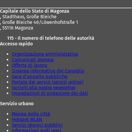
piedi
s
c
Capitale dello Stato di Magonza
h
,
Stadthaus, Große Bleiche
e
, Große Bleiche 46/Löwenhofstraße 1
d
, 55116 Magonza
a
)
115 - Il numero di telefono delle autorità
Accesso rapido
Organizzazione amministrativa
Comunicati stampa
Offerte di lavoro
Sistema informativo del Consiglio
Gare d'appalto pubbliche
Portale dei servizi (servizi online)
Iscriviti alla nostra newsletter
Impostazioni di protezione dei dati
Servizio urbano
Mappa della città
Hotspot WLAN
Servizi igienici pubblici
Informazioni sugli orari