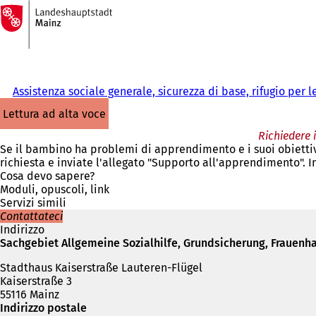
Alla
pagina
Vai al contenuto
iniziale
Assistenza sociale generale, sicurezza di base, rifugio per 
lettura ad alta voce
Richiedere 
Se il bambino ha problemi di apprendimento e i suoi obiettiv
richiesta e inviate l'allegato "Supporto all'apprendimento". I
Cosa devo sapere?
Moduli, opuscoli, link
Servizi simili
Contattateci
Indirizzo
Sachgebiet Allgemeine Sozialhilfe, Grundsicherung, Frauenha
Stadthaus Kaiserstraße Lauteren-Flügel
Kaiserstraße 3
55116 Mainz
Indirizzo postale