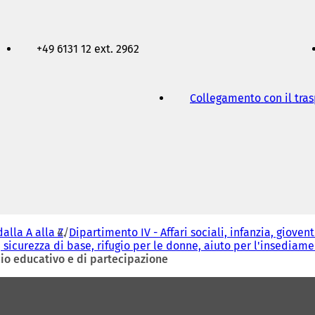
+49 6131 12 ext. 2962
Collegamento con il tra
dalla A alla Z
Dipartimento IV - Affari sociali, infanzia, gioven
 sicurezza di base, rifugio per le donne, aiuto per l'insediame
io educativo e di partecipazione