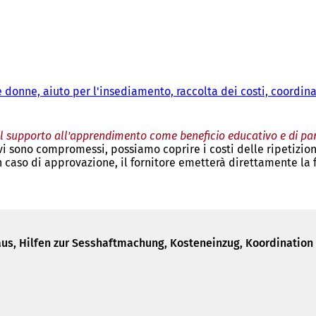
le donne, aiuto per l'insediamento, raccolta dei costi, coordin
il supporto all'apprendimento come beneficio educativo e di pa
i sono compromessi, possiamo coprire i costi delle ripetizion
n caso di approvazione, il fornitore emetterà direttamente la f
us, Hilfen zur Sesshaftmachung, Kosteneinzug, Koordination 