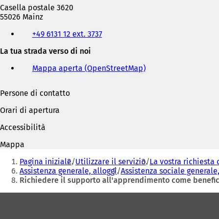
Casella postale 3620
55026 Mainz
Telefono,
+49 6131 12 ext. 3737
fax
e
La tua strada verso di noi
indirizzo
e-
Mappa aperta (OpenStreetMap)
(
mail
S
i
Persone di contatto
a
p
Orari di apertura
r
e
Accessibilità
i
n
Mappa
u
Siete
n
Pagina iniziale
Utilizzare il servizio
La vostra richiesta 
qui:
a
Assistenza generale, alloggi
Assistenza sociale generale,
n
Richiedere il supporto all'apprendimento come benefic
u
Area
o
v
dei
a