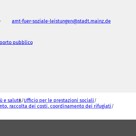
amt-fuer-soziale-leistungen
stadt.mainz
de
sporto pubblico
(
S
i
a
p
r
e
i
n
u
n
tù e salute
Ufficio per le prestazioni sociali
a
nto, raccolta dei costi, coordinamento dei rifugiati
n
u
o
v
a