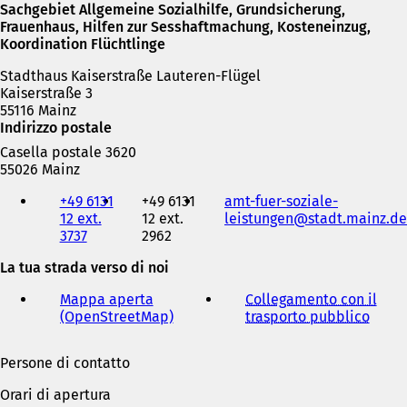
Sachgebiet Allgemeine Sozialhilfe, Grundsicherung,
Frauenhaus, Hilfen zur Sesshaftmachung, Kosteneinzug,
Koordination Flüchtlinge
Stadthaus Kaiserstraße Lauteren-Flügel
Kaiserstraße 3
55116 Mainz
Indirizzo postale
Casella postale 3620
55026 Mainz
Telefono,
+49 6131
+49 6131
amt-fuer-soziale-
fax
12 ext.
12 ext.
leistungen
stadt.mainz
de
e
3737
2962
indirizzo
e-
La tua strada verso di noi
mail
Mappa aperta
Collegamento con il
(OpenStreetMap)
(
trasporto pubblico
(
S
S
i
i
Persone di contatto
a
a
p
p
Orari di apertura
r
r