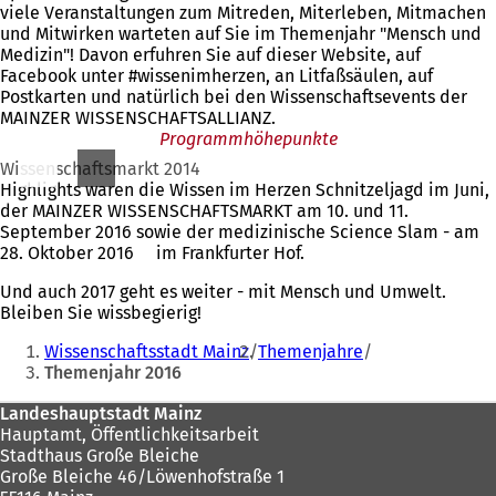
viele Veranstaltungen zum Mitreden, Miterleben, Mitmachen
und Mitwirken warteten auf Sie im Themenjahr "Mensch und
Medizin"! Davon erfuhren Sie auf dieser Website, auf
Facebook unter #wissenimherzen, an Litfaßsäulen, auf
Postkarten und natürlich bei den Wissenschaftsevents der
MAINZER WISSENSCHAFTSALLIANZ.
Programmhöhepunkte
Wissenschaftsmarkt 2014
Highlights waren die Wissen im Herzen Schnitzeljagd im Juni,
der MAINZER WISSENSCHAFTSMARKT am 10. und 11.
September 2016 sowie der medizinische Science Slam - am
28. Oktober 2016
(Öffnet
im Frankfurter Hof.
in
Und auch 2017 geht es weiter - mit Mensch und Umwelt.
einem
Bleiben Sie wissbegierig!
neuen
Sie
Tab)
Wissenschaftsstadt Mainz
Themenjahre
befinden
Themenjahr 2016
sich
Fußbereich
Landeshauptstadt Mainz
hier:
Hauptamt, Öffentlichkeitsarbeit
Stadthaus Große Bleiche
Große Bleiche 46/Löwenhofstraße 1