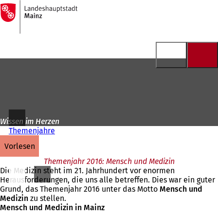
Zur
Startseite
Inhalt anspringen
Wissen im Herzen
Themenjahre
vorlesen
Themenjahr 2016: Mensch und Medizin
Die Medizin steht im 21. Jahrhundert vor enormen
Herausforderungen, die uns alle betreffen. Dies war ein guter
Grund, das Themenjahr 2016 unter das Motto
Mensch und
Medizin
zu stellen.
Mensch und Medizin in Mainz