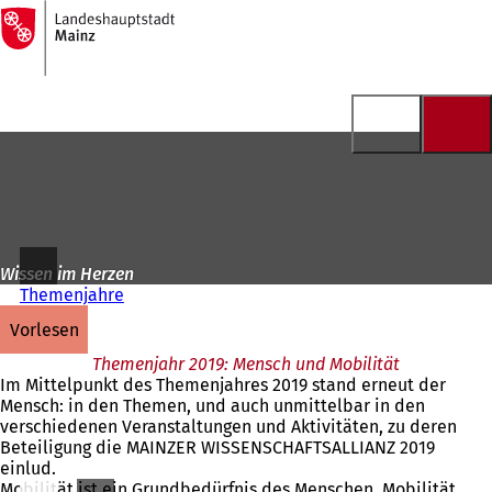
Zur
Startseite
Inhalt anspringen
Wissen im Herzen
Themenjahre
vorlesen
Themenjahr 2019: Mensch und Mobilität
Im Mittelpunkt des Themenjahres 2019 stand erneut der
Mensch: in den Themen, und auch unmittelbar in den
verschiedenen Veranstaltungen und Aktivitäten, zu deren
Beteiligung die MAINZER WISSENSCHAFTSALLIANZ 2019
einlud.
Mobilität ist ein Grundbedürfnis des Menschen. Mobilität