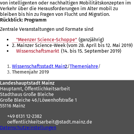
von intelligenten oder nachhaltigen Mobilitätskonzepten im
Verkehr über die Herausforderungen im Alter mobil zu
bleiben bis hin zu Fragen von Flucht und Migration.
Rückblick: Programm
Zentrale Veranstaltungen und Formate sind
"Meenzer Science-Schoppe"
(ganzjährig)
2. Mainzer Science-Week (vom 28. April bis 12. Mai 2019)
Wissenschaftsmarkt
(14. bis 15. September 2019)
Sie
Wissenschaftsstadt Mainz
Themenjahre
befinden
Themenjahr 2019
sich
Fußbereich
Landeshauptstadt Mainz
hier:
Hauptamt, Öffentlichkeitsarbeit
Stadthaus Große Bleiche
Große Bleiche 46/Löwenhofstraße 1
55116 Mainz
+49 6131 12-2382
oeffentlichkeitsarbeit
stadt.mainz
de
Datenschutzeinstellungen