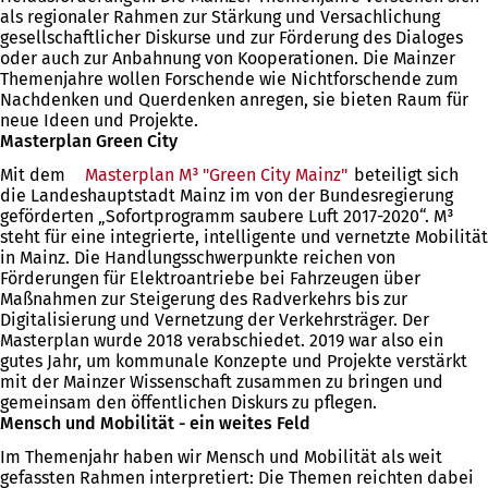
als regionaler Rahmen zur Stärkung und Versachlichung
gesellschaftlicher Diskurse und zur Förderung des Dialoges
oder auch zur Anbahnung von Kooperationen. Die Mainzer
Themenjahre wollen Forschende wie Nichtforschende zum
Nachdenken und Querdenken anregen, sie bieten Raum für
neue Ideen und Projekte.
Masterplan Green City
Mit dem
Masterplan M³ "Green City Mainz"
(Öffnet
beteiligt sich
die Landeshauptstadt Mainz im von der Bundesregierung
in
geförderten „Sofortprogramm saubere Luft 2017-2020“. M³
einem
steht für eine integrierte, intelligente und vernetzte Mobilität
neuen
in Mainz. Die Handlungsschwerpunkte reichen von
Tab)
Förderungen für Elektroantriebe bei Fahrzeugen über
Maßnahmen zur Steigerung des Radverkehrs bis zur
Digitalisierung und Vernetzung der Verkehrsträger. Der
Masterplan wurde 2018 verabschiedet. 2019 war also ein
gutes Jahr, um kommunale Konzepte und Projekte verstärkt
mit der Mainzer Wissenschaft zusammen zu bringen und
gemeinsam den öffentlichen Diskurs zu pflegen.
Mensch und Mobilität - ein weites Feld
Im Themenjahr haben wir Mensch und Mobilität als weit
gefassten Rahmen interpretiert: Die Themen reichten dabei