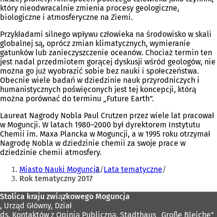
który nieodwracalnie zmienia procesy geologiczne,
biologiczne i atmosferyczne na Ziemi.
Przykładami silnego wpływu człowieka na środowisko w skali
globalnej są, oprócz zmian klimatycznych, wymieranie
gatunków lub zanieczyszczenie oceanów. Chociaż termin ten
jest nadal przedmiotem gorącej dyskusji wśród geologów, nie
można go już wyobrazić sobie bez nauki i społeczeństwa.
Obecnie wiele badań w dziedzinie nauk przyrodniczych i
humanistycznych poświęconych jest tej koncepcji, którą
można porównać do terminu „Future Earth”.
Laureat Nagrody Nobla Paul Crutzen przez wiele lat pracował
w Moguncji. W latach 1980–2000 był dyrektorem Instytutu
Chemii im. Maxa Plancka w Moguncji, a w 1995 roku otrzymał
Nagrodę Nobla w dziedzinie chemii za swoje prace w
dziedzinie chemii atmosfery.
Jesteś
Miasto Nauki Moguncja
Lata tematyczne
tutaj:
Rok tematyczny 2017
Obszar
Stolica kraju związkowego Moguncja
, Urząd Główny, Dział
stóp
ds. Kontaktów z Opinią Publiczną, Stadthaus „Große Bleiche”