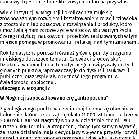
naukowych jest to jedno z kluczowych zadań na przyszłość.
Wiele instytucji w Moguncji i okolicach zajmuje się
zrównoważonym rozwojem i kształtowaniem relacji człowieka
z otoczeniem lub opracowuje rozwiązania i produkty, które
umożliwiają nam zdrowe życie w środowisku wartym życia.
Szereg instytucji naukowych i projektów realizowanych w tym
miejscu pomaga w promowaniu i refleksji nad tymi zmianami.
Rok tematyczny poruszał również główne punkty programu
miejskiego dotyczące tematu „Człowiek i środowisko”.
Działania w ramach roku tematycznego nawiązywały do tych
głównych punktów, wprowadzały je do dyskusji naukowej i
publicznej oraz wspierały obecność tego programu w
świadomości społecznej.
Dlaczego w Moguncji?
W Moguncji zapoczątkowano erę „antropocenu”
Z geologicznego punktu widzenia znajdujemy się obecnie w
holocenie, który rozpoczął się około 11 000 lat temu. Jednak w
2000 roku laureat Nagrody Nobla w dziedzinie chemii Paul
Crutzen ukuł termin „antropocen”, chcąc tym samym wyrazić,
że nasze działania mają decydujący wpływ na przyszły rozwój
naszej planety. Antropocen postrzega człowieka jako czynnik,