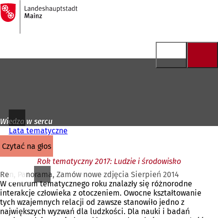
Do
strony
Przejdź do treści
głównej
Wiedza w sercu
Lata tematyczne
czytać na głos
Rok tematyczny 2017: Ludzie i środowisko
Ren, Panorama, Zamów nowe zdjęcia Sierpień 2014
W centrum tematycznego roku znalazły się różnorodne
interakcje człowieka z otoczeniem. Owocne kształtowanie
tych wzajemnych relacji od zawsze stanowiło jedno z
największych wyzwań dla ludzkości. Dla nauki i badań