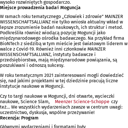
wysoko rozwiniętych gospodarczo.
Miejsce prowadzenia badań Moguncja
W ramach roku tematycznego „Człowiek i zdrowie” MAINZER
WISSENSCHAFTSALLIANZ nie tylko wniosła aktualny wkład w
lepsze zrozumienie badań naukowych, ich struktur i metod.
Podkreśliła również wiodącą pozycję Moguncji jako
międzynarodowego ośrodka badawczego. Na przykład firma
BioNTech z siedzibą w tym mieście jest światowym liderem w
walce z Covid-19. Również inni członkowie MAINZER
WISSENSCHAFTSALLIANZ, instytuty badawcze i
przedsiębiorstwa, mają międzynarodowe powiązania, są
poszukiwani i odnoszą sukcesy
.
W roku tematycznym 2021 zainteresowani mogli dowiedzieć
się, nad jakimi projektami w tej dziedzinie pracują liczne
instytucje naukowe w Moguncji.
Czy to targi naukowe w Moguncji, dni otwarte, wycieczki
naukowe, Science Slam,
Meenzer Science-Schoppe
czy
też... We wszystkich wydarzeniach zawsze w centrum uwagi:
uczestnictwo, dyskusja, wspólne przeżywanie!
Recenzja: Program
Głównymi wydarzeniami i formatami były