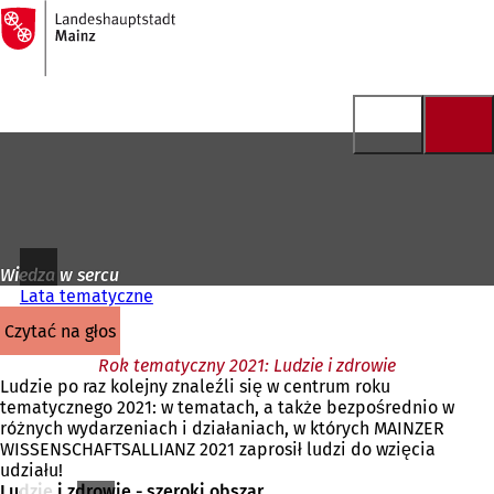
Do
strony
Przejdź do treści
głównej
Wiedza w sercu
Lata tematyczne
czytać na głos
Rok tematyczny 2021: Ludzie i zdrowie
Ludzie po raz kolejny znaleźli się w centrum roku
tematycznego 2021: w tematach, a także bezpośrednio w
różnych wydarzeniach i działaniach, w których MAINZER
WISSENSCHAFTSALLIANZ 2021 zaprosił ludzi do wzięcia
udziału!
Ludzie i zdrowie - szeroki obszar