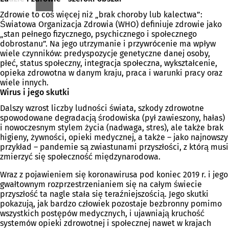
Zdrowie to coś więcej niż „brak choroby lub kalectwa”:
Światowa Organizacja Zdrowia (WHO) definiuje zdrowie jako
„stan pełnego fizycznego, psychicznego i społecznego
dobrostanu”. Na jego utrzymanie i przywrócenie ma wpływ
wiele czynników: predyspozycje genetyczne danej osoby,
płeć, status społeczny, integracja społeczna, wykształcenie,
opieka zdrowotna w danym kraju, praca i warunki pracy oraz
wiele innych.
Wirus i jego skutki
Dalszy wzrost liczby ludności świata, szkody zdrowotne
spowodowane degradacją środowiska (pył zawieszony, hałas)
i nowoczesnym stylem życia (nadwaga, stres), ale także brak
higieny, żywności, opieki medycznej, a także – jako najnowszy
przykład – pandemie są zwiastunami przyszłości, z którą musi
zmierzyć się społeczność międzynarodowa.
Wraz z pojawieniem się koronawirusa pod koniec 2019 r. i jego
gwałtownym rozprzestrzenianiem się na całym świecie
przyszłość ta nagle stała się teraźniejszością. Jego skutki
pokazują, jak bardzo człowiek pozostaje bezbronny pomimo
wszystkich postępów medycznych, i ujawniają kruchość
systemów opieki zdrowotnej i społecznej nawet w krajach