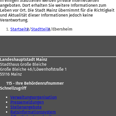
In einigen Stadtteilen werden private Internetseiten
angeboten. Dort erhalten Sie weitere Informationen zum
Leben vor Ort. Die Stadt Mainz übernimmt für die Richtigkeit
und Aktualität dieser Informationen jedoch keine
Verantwortung.
Sie
Startseite
Stadtteile
Ebersheim
befinden
Fußbereich
sich
hier:
Landeshauptstadt Mainz
Stadthaus Große Bleiche
Große Bleiche 46/Löwenhofstraße 1
55116 Mainz
115 - Ihre Behördenrufnummer
Schnellzugriff
Verwaltungsorganisation
Pressemeldungen
Stellenangebote
Ratsinformationssystem