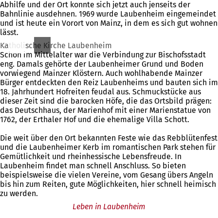
Abhilfe und der Ort konnte sich jetzt auch jenseits der
Bahnlinie ausdehnen. 1969 wurde Laubenheim eingemeindet
und ist heute ein Vorort von Mainz, in dem es sich gut wohnen
lässt.
Katholische Kirche Laubenheim
Schon im Mittelalter war die Verbindung zur Bischofsstadt
eng. Damals gehörte der Laubenheimer Grund und Boden
vorwiegend Mainzer Klöstern. Auch wohlhabende Mainzer
Bürger entdeckten den Reiz Laubenheims und bauten sich im
18. Jahrhundert Hofreiten feudal aus. Schmuckstücke aus
dieser Zeit sind die barocken Höfe, die das Ortsbild prägen:
das Deutschhaus, der Marienhof mit einer Marienstatue von
1762, der Erthaler Hof und die ehemalige Villa Schott.
Die weit über den Ort bekannten Feste wie das Rebblütenfest
und die Laubenheimer Kerb im romantischen Park stehen für
Gemütlichkeit und rheinhessische Lebensfreude. In
Laubenheim findet man schnell Anschluss. So bieten
beispielsweise die vielen Vereine, vom Gesang übers Angeln
bis hin zum Reiten, gute Möglichkeiten, hier schnell heimisch
zu werden.
Leben in Laubenheim