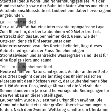
Stadtteil ideale Wohn- und Naherholungsgebiete. Mit der
Bundesstraße 9 sowie der Bahnlinie Mainz-Worms und einer
Autobahnanschlussstelle ist Laubenheim dabei hervorragend
angebunden.
Laubenheimer Ried
Der alte Weinort hat eine interessante topografische Lage.
Zum Rhein hin, der bei Laubenheim 400 Meter breit ist,
erstreckt sich das Laubenheimer Ried. Genau wie der
Ortskern, der sich fünf Meter unter dem
Niederterrassenniveau des Rheins befindet, liegt dieses
Gebiet niedriger als der Fluss. Die ehemaligen
Stromtalwiesen und zahlreiche Wassergräben sind ideal für
eine üppige Flora und Fauna.
Teich im Laubenheimer Ried
Heute ist hier ein Naturschutzgebiet. Auf der anderen Seite
des Ortes beginnt der Steilanstieg des Rheinhessischen
Plateaus mit dem höchsten Punkt, der Laubenheimer Höhe
mit 196 Metern. Das günstige Klima und die Vielzahl der
Sonnenstunden im Jahr sind hervorragende Bedingungen für
den Weinbau an diesen Steillagen.
Laubenheim wurde 773 erstmals urkundlich erwähnt. Die
Gemeinde hatte stets unter großen Überschwemmungen zu
leiden. Nach dem Zweiten Weltkrieg schaffte ein Uferdamm