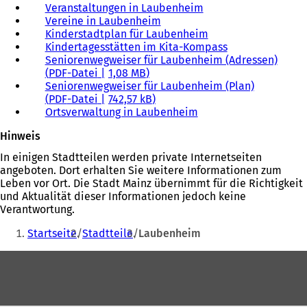
Veranstaltungen in Laubenheim
Vereine in Laubenheim
Kinderstadtplan für Laubenheim
Kindertagesstätten im Kita-Kompass
Seniorenwegweiser für Laubenheim (Adressen)
PDF
-Datei
1,08 MB
Seniorenwegweiser für Laubenheim (Plan)
PDF
-Datei
742,57 kB
Ortsverwaltung in Laubenheim
Hinweis
In einigen Stadtteilen werden private Internetseiten
angeboten. Dort erhalten Sie weitere Informationen zum
Leben vor Ort. Die Stadt Mainz übernimmt für die Richtigkeit
und Aktualität dieser Informationen jedoch keine
Verantwortung.
Sie
Startseite
Stadtteile
Laubenheim
befinden
Fußbereich
sich
hier: