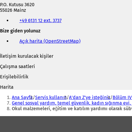
P.O. Kutusu 3620
55026 Mainz
Telefon,
+49 6131 12 ext. 3737
faks
ve
Bize giden yolunuz
e-
posta
Açık harita (OpenStreetMap)
(
adresi
Y
e
İletişim kurulacak kişiler
n
i
Çalışma saatleri
b
i
Erişilebilirlik
r
s
Harita
e
Buradasınız:
k
Ana Sayfa
Servis kullanın
A'dan Z'ye isteğiniz
Bölüm IV 
m
Genel sosyal yardım, temel güvenlik, kadın sığınma evi
e
Okul malzemeleri, eğitim ve katılım yardımı olarak süb
d
Ayak
e
a
bölgesi
ç