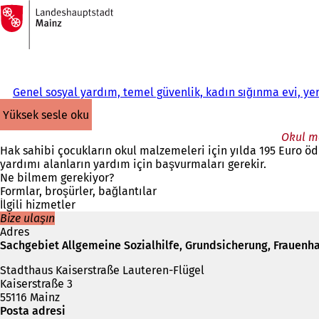
Ana
sayfaya
İçeriğe atla
Genel sosyal yardım, temel güvenlik, kadın sığınma evi, y
yüksek sesle oku
Okul ma
Hak sahibi çocukların okul malzemeleri için yılda 195 Euro ö
yardımı alanların yardım için başvurmaları gerekir.
Ne bilmem gerekiyor?
Formlar, broşürler, bağlantılar
İlgili hizmetler
Bize ulaşın
Adres
Sachgebiet Allgemeine Sozialhilfe, Grundsicherung, Frauenha
Stadthaus Kaiserstraße Lauteren-Flügel
Kaiserstraße 3
55116 Mainz
Posta adresi