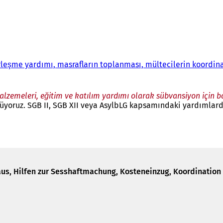
erleşme yardımı, masrafların toplanması, mültecilerin koordi
lzemeleri, eğitim ve katılım yardımı olarak sübvansiyon için 
düyoruz. SGB II, SGB XII veya AsylbLG kapsamındaki yardımlard
us, Hilfen zur Sesshaftmachung, Kosteneinzug, Koordination 