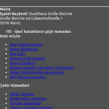
ı
l
Mainz
ı
Eyalet Başkenti
Stadthaus Große Bleiche
r
Große Bleiche 46/Löwenhofstraße 1
)
55116 Mainz
115 - İdari kurumların çağrı numarası
Hızlı erişim
İdari organizasyon
Basın Bültenleri
Boş İşler
Konsey bilgi sistemi
Kamu ihaleleri
Hizmet portalı (çevrimiçi hizmetler)
Haber bültenimize abone olun
Veri koruma ayarları
Şehir Hizmetleri
Şehir haritası
WLAN etkin noktaları
Umumi tuvaletler
Zaman çizelgesi bilgileri