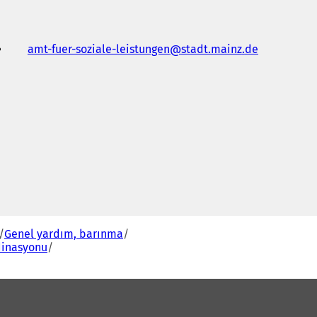
amt-fuer-soziale-leistungen
stadt.mainz
de
Y
e
n
b
r
s
e
k
Genel yardım, barınma
m
rdinasyonu
e
d
e
a
ç