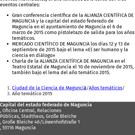
eventos centrales:
Gran conferencia científica de la ALIANZA CIENTÍFICA DE
MAGUNCIA y la capital del estado federado de
Maguncia en el ayuntamiento de Maguncia el 6 de
marzo de 2015 como pistoletazo de salida para los años
temáticos.
MERCADO CIENTÍFICO DE MAGUNCIA los días 12 y 13 de
septiembre de 2015 bajo el lema «El ser humano y la
ciencia en diálogo»
Charla de la ALIANZA CIENTÍFICA DE MAGUNCIA en el
Teatro Estatal de Maguncia el 10 de noviembre de 2015,
también bajo el lema del año temático 2015.
Estás
Ciudad de la Ciencia de Maguncia
Años temáticos
aquí:
Año temático 2015
Zona
Capital del estado federado de Maguncia
, Oficina Central, Relaciones
de
Públicas, Stadthaus, Große Bleiche
los
, Große Bleiche 46/Löwenhofstraße 1
, 55116 Maguncia
pies