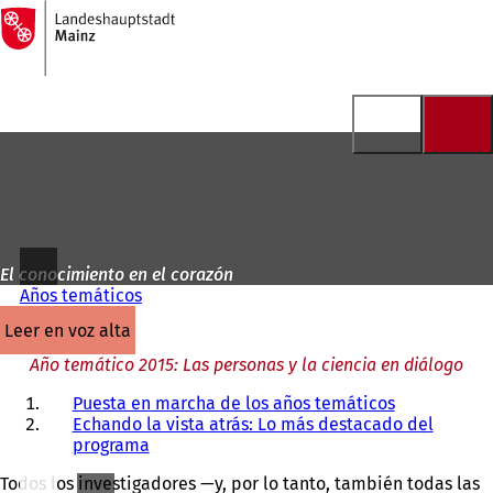
A
la
Saltar al contenido
página
de
inicio
El conocimiento en el corazón
Años temáticos
leer en voz alta
Año temático 2015: Las personas y la ciencia en diálogo
Puesta en marcha de los años temáticos
Echando la vista atrás: Lo más destacado del
programa
Todos los investigadores —y, por lo tanto, también todas las