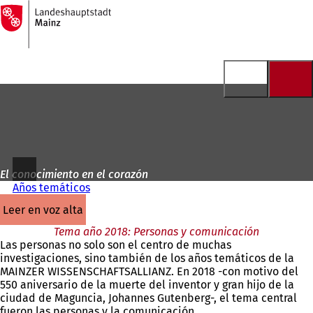
A
la
Saltar al contenido
página
de
inicio
El conocimiento en el corazón
Años temáticos
leer en voz alta
Tema año 2018: Personas y comunicación
Las personas no solo son el centro de muchas
investigaciones, sino también de los años temáticos de la
MAINZER WISSENSCHAFTSALLIANZ. En 2018 -con motivo del
550 aniversario de la muerte del inventor y gran hijo de la
ciudad de Maguncia, Johannes Gutenberg-, el tema central
fueron las personas y la comunicación.