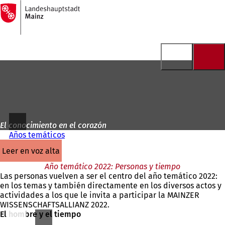
A
la
Saltar al contenido
página
de
inicio
El conocimiento en el corazón
Años temáticos
leer en voz alta
Año temático 2022: Personas y tiempo
Las personas vuelven a ser el centro del año temático 2022:
en los temas y también directamente en los diversos actos y
actividades a los que le invita a participar la MAINZER
WISSENSCHAFTSALLIANZ 2022.
El hombre y el tiempo