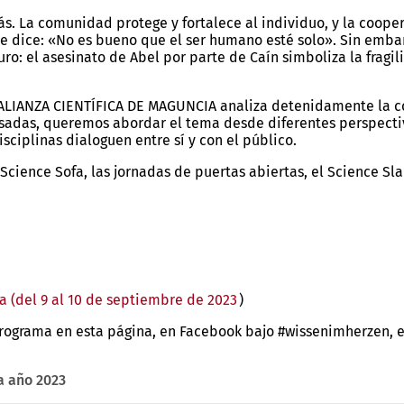
s. La comunidad protege y fortalece al individuo, y la coope
ón se dice: «No es bueno que el ser humano esté solo». Sin e
o: el asesinato de Abel por parte de Caín simboliza la fragil
a ALIANZA CIENTÍFICA DE MAGUNCIA analiza detenidamente la 
eresadas, queremos abordar el tema desde diferentes perspecti
sciplinas dialoguen entre sí y con el público.
cience Sofa, las jornadas de puertas abiertas, el Science Sla
ia (del 9 al 10 de septiembre de 2023
(Se
)
abre
programa en esta página, en Facebook bajo #wissenimherzen, en
en
una
nueva
 año 2023
pestaña)