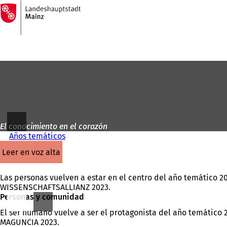
A
la
Saltar al contenido
página
de
inicio
El conocimiento en el corazón
Años temáticos
leer en voz alta
Las personas vuelven a estar en el centro del año temático 20
WISSENSCHAFTSALLIANZ 2023.
Personas y comunidad
El ser humano vuelve a ser el protagonista del año temático 2
MAGUNCIA 2023.