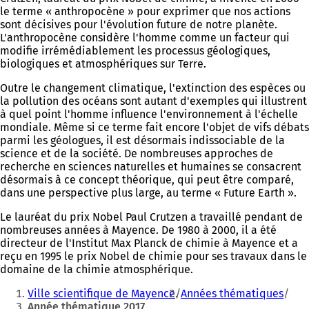
le terme « anthropocène » pour exprimer que nos actions
sont décisives pour l'évolution future de notre planète.
L'anthropocène considère l'homme comme un facteur qui
modifie irrémédiablement les processus géologiques,
biologiques et atmosphériques sur Terre.
Outre le changement climatique, l'extinction des espèces ou
la pollution des océans sont autant d'exemples qui illustrent
à quel point l'homme influence l'environnement à l'échelle
mondiale. Même si ce terme fait encore l'objet de vifs débats
parmi les géologues, il est désormais indissociable de la
science et de la société. De nombreuses approches de
recherche en sciences naturelles et humaines se consacrent
désormais à ce concept théorique, qui peut être comparé,
dans une perspective plus large, au terme « Future Earth ».
Le lauréat du prix Nobel Paul Crutzen a travaillé pendant de
nombreuses années à Mayence. De 1980 à 2000, il a été
directeur de l'Institut Max Planck de chimie à Mayence et a
reçu en 1995 le prix Nobel de chimie pour ses travaux dans le
domaine de la chimie atmosphérique.
Vous
Ville scientifique de Mayence
Années thématiques
êtes
Année thématique 2017