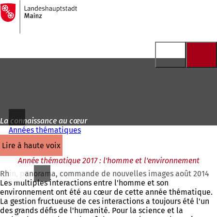
Vers
la
Accéder au contenu
page
d'accueil
La connaissance au cœur
Années thématiques
lire à haute voix
Année thématique 2017 : l'homme et l'environnement
Rhin, panorama, commande de nouvelles images août 2014
Les multiples interactions entre l'homme et son
environnement ont été au cœur de cette année thématique.
La gestion fructueuse de ces interactions a toujours été l'un
des grands défis de l'humanité. Pour la science et la