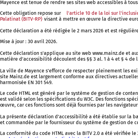
Mayence est tenue de rendre ses sites web accessibles à tous
Cette obligation repose sur
l'article 10 de la loi sur l'incl
Palatinat (BITV-RP)
(S'ouvre
visant à mettre en œuvre la directive eu
dans
Cette déclaration a été rédigée le 2 mars 2026 et est réguliè
un
nouvel
Mise à jour : 30 avril 2026.
onglet)
Cette déclaration s'applique au site web www.mainz.de et aux 
matière d'accessibilité découlent des §§ 3 al. 1 à 4 et § 4 de
La ville de Mayence s'efforce de respecter pleinement les exi
site Mainz.de est largement conforme aux directives actuelle
harmonisée EN 301 549.
Le code HTML est généré par le système de gestion de conten
est validé selon les spécifications du W3C. Des fonctions spéc
œuvre, car ces fonctions sont déjà fournies par les navigateur
La présente déclaration d'accessibilité a été établie sur la 
et commandée par le fournisseur du système de gestion de c
La conformité du code HTML avec la BITV 2.0 a été vérifiée le