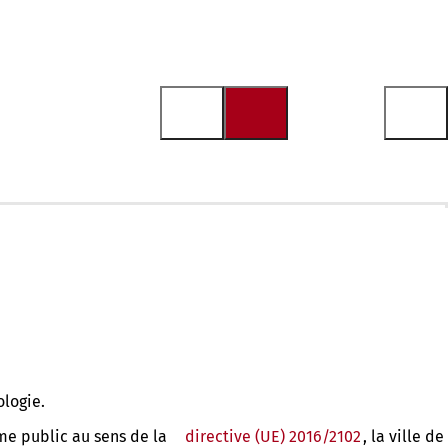
ologie.
sme public au sens de la
directive (UE) 2016/2102
(S'ouvre
, la ville de