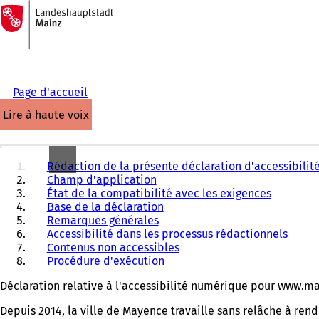
Vers
la
Accéder au contenu
page
d'accueil
Page d'accueil
lire à haute voix
Rédaction de la présente déclaration d'accessibilit
Champ d'application
État de la compatibilité avec les exigences
Base de la déclaration
Remarques générales
Accessibilité dans les processus rédactionnels
Contenus non accessibles
Procédure d'exécution
Déclaration relative à l'accessibilité numérique pour www.ma
Depuis 2014, la ville de Mayence travaille sans relâche à rend