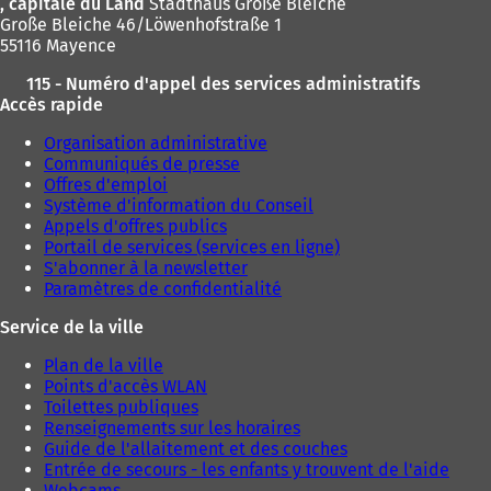
a
, capitale du Land
Stadthaus Große Bleiche
o
n
Große Bleiche 46/Löwenhofstraße 1
u
s
55116 Mayence
v
u
e
115 - Numéro d'appel des services administratifs
n
l
Accès rapide
n
o
o
n
Organisation administrative
u
g
Communiqués de presse
v
l
Offres d'emploi
e
e
Système d'information du Conseil
l
t
Appels d'offres publics
o
)
Portail de services (services en ligne)
n
S'abonner à la newsletter
g
Paramètres de confidentialité
l
e
Service de la ville
t
)
Plan de la ville
Points d'accès WLAN
Toilettes publiques
Renseignements sur les horaires
Guide de l'allaitement et des couches
Entrée de secours - les enfants y trouvent de l'aide
Webcams