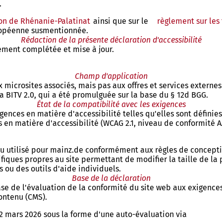
.
usion de Rhénanie-Palatinat
(S'ouvre
ainsi que sur le
règlement sur les
ropéenne susmentionnée.
dans
Rédaction de la présente déclaration d'accessibilité
un
rement complétée et mise à jour.
nouvel
onglet)
Champ d'application
microsites associés, mais pas aux offres et services externes 
 la BITV 2.0, qui a été promulguée sur la base du § 12d BGG.
État de la compatibilité avec les exigences
gences en matière d'accessibilité telles qu'elles sont définie
s en matière d'accessibilité (WCAG 2.1, niveau de conformité
u utilisé pour mainz.de conformément aux règles de conceptio
ifiques propres au site permettant de modifier la taille de la
s ou des outils d'aide individuels.
Base de la déclaration
base de l'évaluation de la conformité du site web aux exigence
ontenu (CMS).
 2 mars 2026 sous la forme d'une auto-évaluation via