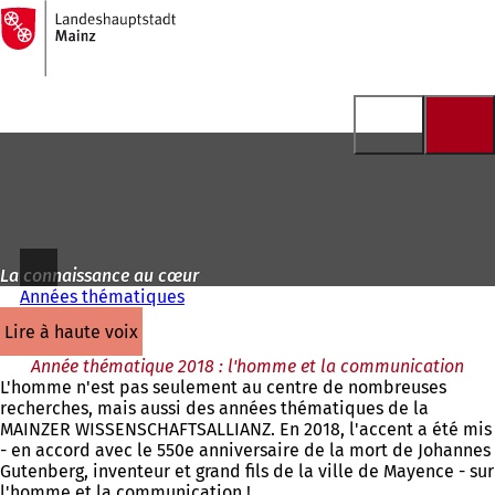
Vers
la
Accéder au contenu
page
d'accueil
La connaissance au cœur
Années thématiques
lire à haute voix
Année thématique 2018 : l'homme et la communication
L'homme n'est pas seulement au centre de nombreuses
recherches, mais aussi des années thématiques de la
MAINZER WISSENSCHAFTSALLIANZ. En 2018, l'accent a été mis
- en accord avec le 550e anniversaire de la mort de Johannes
Gutenberg, inventeur et grand fils de la ville de Mayence - sur
l'homme et la communication !