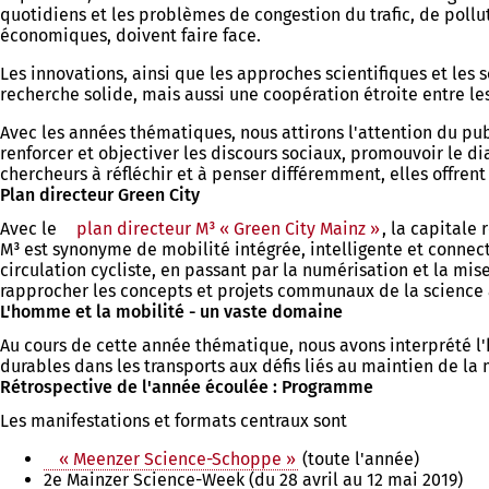
quotidiens et les problèmes de congestion du trafic, de pollu
économiques, doivent faire face.
Les innovations, ainsi que les approches scientifiques et les 
recherche solide, mais aussi une coopération étroite entre le
Avec les années thématiques, nous attirons l'attention du pu
renforcer et objectiver les discours sociaux, promouvoir le d
chercheurs à réfléchir et à penser différemment, elles offren
Plan directeur Green City
Avec le
plan directeur M³ « Green City Mainz »
(S'ouvre
, la capitale
M³ est synonyme de mobilité intégrée, intelligente et connec
dans
circulation cycliste, en passant par la numérisation et la m
un
rapprocher les concepts et projets communaux de la science 
nouvel
L'homme et la mobilité - un vaste domaine
onglet)
Au cours de cette année thématique, nous avons interprété l'
durables dans les transports aux défis liés au maintien de la 
Rétrospective de l'année écoulée : Programme
Les manifestations et formats centraux sont
« Meenzer Science-Schoppe »
(toute l'année)
2e Mainzer Science-Week (du 28 avril au 12 mai 2019)