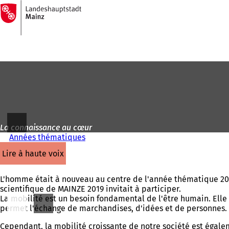
Vers
la
Accéder au contenu
page
d'accueil
La connaissance au cœur
Années thématiques
lire à haute voix
L'homme était à nouveau au centre de l'année thématique 2019
scientifique de MAINZE 2019 invitait à participer.
La mobilité est un besoin fondamental de l'être humain. Elle 
permet l'échange de marchandises, d'idées et de personnes. 
Cependant, la mobilité croissante de notre société est égale