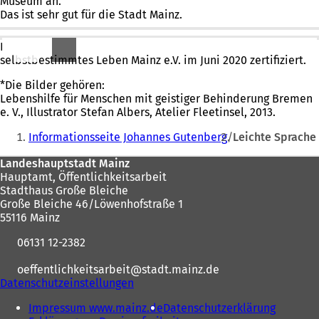
Museum an.
Das ist sehr gut für die Stadt Mainz.
Den Text auf dieser Seite hat das Zentrum für
selbstbestimmtes Leben Mainz e.V. im Juni 2020 zertifiziert.
*Die Bilder gehören:
Lebenshilfe für Menschen mit geistiger Behinderung Bremen
e. V., Illustrator Stefan Albers, Atelier Fleetinsel, 2013.
Sie
Informationsseite Johannes Gutenberg
Leichte Sprache
befinden
Fußbereich
Landeshauptstadt Mainz
sich
Hauptamt, Öffentlichkeitsarbeit
hier:
Stadthaus Große Bleiche
Große Bleiche 46/Löwenhofstraße 1
55116 Mainz
06131 12-2382
oeffentlichkeitsarbeit
stadt.mainz
de
Datenschutzeinstellungen
Impressum www.mainz.de
Datenschutzerklärung