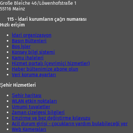
Große Bleiche 46/Löwenhofstraße 1
55116 Mainz
115 - İdari kurumların çağrı numarası
Hızlı erişim
İdari organizasyon
Basın Bültenleri
Boş İşler
Konsey bilgi sistemi
Kamu ihaleleri
Hizmet portalı (çevrimiçi hizmetler)
Haber bültenimize abone olun
Veri koruma ayarları
Şehir Hizmetleri
Şehir haritası
WLAN etkin noktaları
Umumi tuvaletler
Zaman çizelgesi bilgileri
Emzirme ve bez değiştirme kılavuzu
Acil durum girişi - çocukların yardım bulabileceği yer
Web Kameraları