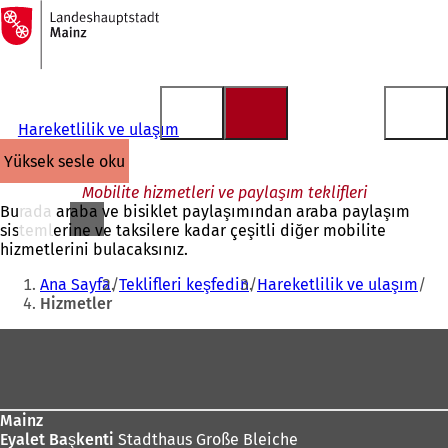
Ana
sayfaya
İçeriğe atla
Hareketlilik ve ulaşım
yüksek sesle oku
Mobilite hizmetleri ve paylaşım teklifleri
Burada araba ve bisiklet paylaşımından araba paylaşım
sistemlerine ve taksilere kadar çeşitli diğer mobilite
hizmetlerini bulacaksınız.
Buradasınız:
Ana Sayfa
Teklifleri keşfedin
Hareketlilik ve ulaşım
Hizmetler
Ayak
bölgesi
Mainz
Eyalet Başkenti
Stadthaus Große Bleiche