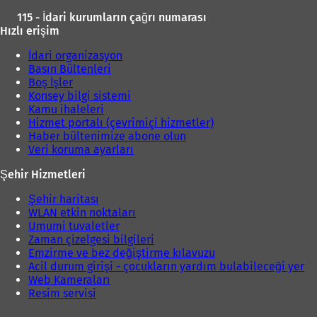
)
115 - İdari kurumların çağrı numarası
Hızlı erişim
İdari organizasyon
Basın Bültenleri
Boş İşler
Konsey bilgi sistemi
Kamu ihaleleri
Hizmet portalı (çevrimiçi hizmetler)
Haber bültenimize abone olun
Veri koruma ayarları
Şehir Hizmetleri
Şehir haritası
WLAN etkin noktaları
Umumi tuvaletler
Zaman çizelgesi bilgileri
Emzirme ve bez değiştirme kılavuzu
Acil durum girişi - çocukların yardım bulabileceği yer
Web Kameraları
Resim servisi