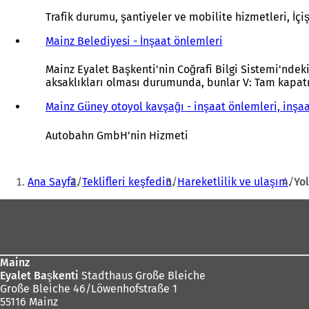
Y
e
Trafik durumu, şantiyeler ve mobilite hizmetleri, İçi
n
i
Mainz Belediyesi - İnşaat önlemleri
(
b
Y
i
e
Mainz Eyalet Başkenti'nin Coğrafi Bilgi Sistemi'ndeki
r
n
aksaklıkları olması durumunda, bunlar V: Tam kapatma
s
i
e
b
Mainz Güney otoyol kavşağı - inşaat önlemleri, inşaa
k
i
m
r
Autobahn GmbH'nin Hizmeti
e
s
d
e
Buradasınız:
e
k
Ana Sayfa
Teklifleri keşfedin
Hareketlilik ve ulaşım
Yol
a
m
ç
e
Ayak
ı
d
l
e
bölgesi
ı
a
r
ç
Mainz
)
ı
Eyalet Başkenti
Stadthaus Große Bleiche
l
Große Bleiche 46/Löwenhofstraße 1
ı
55116 Mainz
r