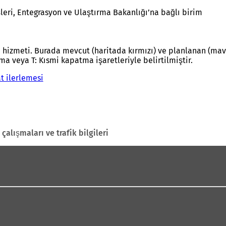
şleri, Entegrasyon ve Ulaştırma Bakanlığı’na bağlı birim
 hizmeti. Burada mevcut (haritada kırmızı) ve planlanan (mavi) 
 veya T: Kısmi kapatma işaretleriyle belirtilmiştir.
t ilerlemesi
(
Y
e
n
i
b
 çalışmaları ve trafik bilgileri
i
r
s
e
k
m
e
d
e
a