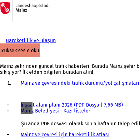
Ana
sayfaya
İçeriğe atla
Hareketlilik ve ulaşım
yüksek sesle oku
Mainz şehrinden güncel trafik haberleri. Burada Mainz şehir böl
sıkışıyor? İlk elden bilgileri buradan alın!
Mainz ve çevresindeki trafik durumu/yol çalışmaları
İnşaat alanı planı 2026
PDF
-Dosya
7,66 MB
Mainz Belediyesi - Kazı listeleri
Şu anda PDF dosyası olarak son 6 haftanın talep edilen
Mainz ve çevresi için hareketlilik atlası
(