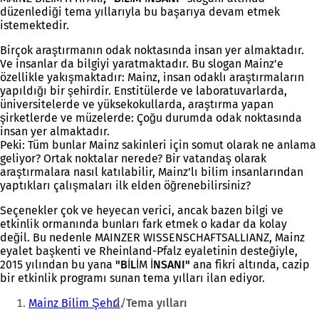
düzenlediği tema yıllarıyla bu başarıya devam etmek
istemektedir.
Birçok araştırmanın odak noktasında insan yer almaktadır.
Ve insanlar da bilgiyi yaratmaktadır. Bu slogan Mainz'e
özellikle yakışmaktadır: Mainz, insan odaklı araştırmaların
yapıldığı bir şehirdir. Enstitülerde ve laboratuvarlarda,
üniversitelerde ve yüksekokullarda, araştırma yapan
şirketlerde ve müzelerde: Çoğu durumda odak noktasında
insan yer almaktadır.
Peki: Tüm bunlar Mainz sakinleri için somut olarak ne anlama
geliyor? Ortak noktalar nerede? Bir vatandaş olarak
araştırmalara nasıl katılabilir, Mainz’lı bilim insanlarından
yaptıkları çalışmaları ilk elden öğrenebilirsiniz?
Seçenekler çok ve heyecan verici, ancak bazen bilgi ve
etkinlik ormanında bunları fark etmek o kadar da kolay
değil. Bu nedenle MAINZER WISSENSCHAFTSALLIANZ, Mainz
eyalet başkenti ve Rheinland-Pfalz eyaletinin desteğiyle,
2015 yılından bu yana
"BİL
İM
İNSANI"
ana fikri altında, cazip
bir etkinlik programı sunan tema yılları ilan ediyor.
Buradasınız:
Mainz Bilim Şehri
Tema yılları