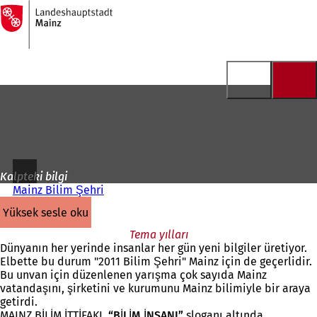
Ana
sayfaya
İçeriğe atla
Kalpteki bilgi
Mainz Bilim Şehri
yüksek sesle oku
Tema yılları
Dünyanın her yerinde insanlar her gün yeni bilgiler üretiyor.
Elbette bu durum "2011 Bilim Şehri" Mainz için de geçerlidir.
Bu unvan için düzenlenen yarışma çok sayıda Mainz
vatandaşını, şirketini ve kurumunu Mainz bilimiyle bir araya
getirdi.
MAINZ BİLİM İTTİFAKI
, “BİLİM İNSANI”
sloganı altında