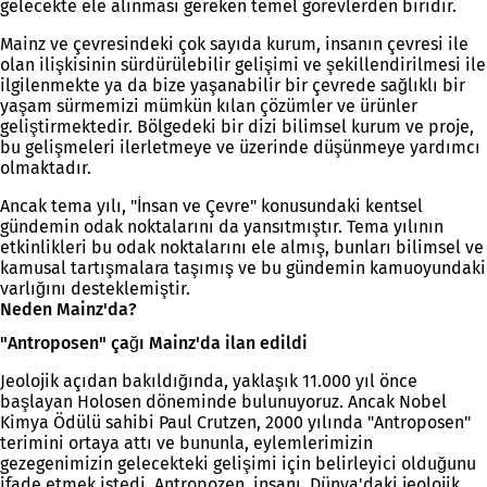
gelecekte ele alınması gereken temel görevlerden biridir.
Mainz ve çevresindeki çok sayıda kurum, insanın çevresi ile
olan ilişkisinin sürdürülebilir gelişimi ve şekillendirilmesi ile
ilgilenmekte ya da bize yaşanabilir bir çevrede sağlıklı bir
yaşam sürmemizi mümkün kılan çözümler ve ürünler
geliştirmektedir. Bölgedeki bir dizi bilimsel kurum ve proje,
bu gelişmeleri ilerletmeye ve üzerinde düşünmeye yardımcı
olmaktadır.
Ancak tema yılı, "İnsan ve Çevre" konusundaki kentsel
gündemin odak noktalarını da yansıtmıştır. Tema yılının
etkinlikleri bu odak noktalarını ele almış, bunları bilimsel ve
kamusal tartışmalara taşımış ve bu gündemin kamuoyundaki
varlığını desteklemiştir.
Neden Mainz'da?
"Antroposen" çağı Mainz'da ilan edildi
Jeolojik açıdan bakıldığında, yaklaşık 11.000 yıl önce
başlayan Holosen döneminde bulunuyoruz. Ancak Nobel
Kimya Ödülü sahibi Paul Crutzen, 2000 yılında "Antroposen"
terimini ortaya attı ve bununla, eylemlerimizin
gezegenimizin gelecekteki gelişimi için belirleyici olduğunu
ifade etmek istedi. Antropozen, insanı, Dünya'daki jeolojik,