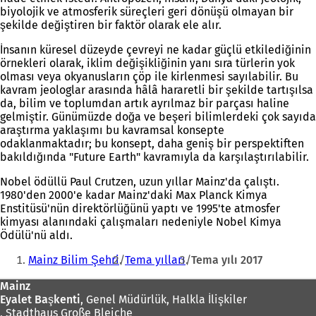
biyolojik ve atmosferik süreçleri geri dönüşü olmayan bir
şekilde değiştiren bir faktör olarak ele alır.
İnsanın küresel düzeyde çevreyi ne kadar güçlü etkilediğinin
örnekleri olarak, iklim değişikliğinin yanı sıra türlerin yok
olması veya okyanusların çöp ile kirlenmesi sayılabilir. Bu
kavram jeologlar arasında hâlâ hararetli bir şekilde tartışılsa
da, bilim ve toplumdan artık ayrılmaz bir parçası haline
gelmiştir. Günümüzde doğa ve beşeri bilimlerdeki çok sayıda
araştırma yaklaşımı bu kavramsal konsepte
odaklanmaktadır; bu konsept, daha geniş bir perspektiften
bakıldığında "Future Earth" kavramıyla da karşılaştırılabilir.
Nobel ödüllü Paul Crutzen, uzun yıllar Mainz'da çalıştı.
1980'den 2000'e kadar Mainz'daki Max Planck Kimya
Enstitüsü'nün direktörlüğünü yaptı ve 1995'te atmosfer
kimyası alanındaki çalışmaları nedeniyle Nobel Kimya
Ödülü'nü aldı.
Buradasınız:
Mainz Bilim Şehri
Tema yılları
Tema yılı 2017
Ayak
Mainz
Eyalet Başkenti
, Genel Müdürlük, Halkla İlişkiler
bölgesi
, Stadthaus Große Bleiche