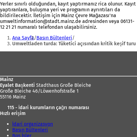
Yerler sınırlı olduğundan, kayıt yaptırmanız rica olunur. Kayıt
yaptıranlara, buluşma yeri ve programın ayrıntıları da
bildirilecektir. İletişim için Mainz Çevre Mağazası'na
umweltinformation
stadt.mainz
de
adresinden veya 06131-
12 21 21 numaralı telefondan ulaşabilirsiniz.
Buradasınız:
Ana Sayfa
Basın Bültenleri
Umweltladen turda: Tüketici açısından kritik keşif turu
Ayak
bölgesi
Mainz
Eyalet Başkenti
Stadthaus Große Bleiche
Große Bleiche 46/Löwenhofstraße 1
55116 Mainz
115 - İdari kurumların çağrı numarası
Hızlı erişim
İdari organizasyon
Basın Bültenleri
Boş İşler