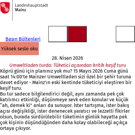
Ana
sayfaya
İçeriğe atla
Basın Bültenleri
yüksek sesle oku
28. Nisan 2026
Umweltladen turda: Tüketici açısından kritik keşif turu
Köprü günü için planınız yok mu? 15 Mayıs 2026 Cuma günü
saat 14:00'te Mainzer Umweltladen sizi özel bir şehir turuna
davet ediyor - Mainz'ın eski kentinde tüketiciyi eleştiren bir
keşif turu.
Bu tur sadece bilgilendirici değil, aynı zamanda pek çok
katılımcı etkinliği, düşünmeye sevk eden konular ve küçük
“ah, demek ki” anları da sunuyor. İster tartışma, ister bakış
açısı değişikliği, ister denenecek yaratıcı ve lezzetli fikirler
olsun, burada sürdürülebilir tüketimin günlük hayatta pek
çok kişinin düşündüğünden daha kolay olabileceği açıkça
ortaya çıkıyor.