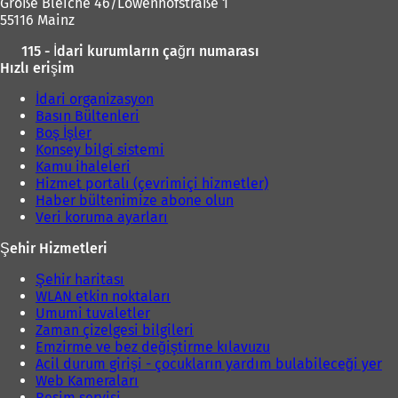
Große Bleiche 46/Löwenhofstraße 1
55116 Mainz
115 - İdari kurumların çağrı numarası
Hızlı erişim
İdari organizasyon
Basın Bültenleri
Boş İşler
Konsey bilgi sistemi
Kamu ihaleleri
Hizmet portalı (çevrimiçi hizmetler)
Haber bültenimize abone olun
Veri koruma ayarları
Şehir Hizmetleri
Şehir haritası
WLAN etkin noktaları
Umumi tuvaletler
Zaman çizelgesi bilgileri
Emzirme ve bez değiştirme kılavuzu
Acil durum girişi - çocukların yardım bulabileceği yer
Web Kameraları
Resim servisi