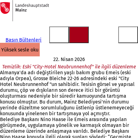
Ana
sayfaya
İçeriğe atla
Basın Bültenleri
yüksek sesle oku
22. Nisan 2026
Temizlik: Eski "City-Hotel Neubrunnenhof" ile ilgili düzenleme
Almanya'da adı değiştirilen yaşlı bakım grubu Emeis (eski
adıyla Orpea), Grosse Bleiche 22-26 adresindeki eski "City
Hotel Neubrunnenhof "un sahibidir. Tesisin görsel ve yapısal
durumu, çöp ve dışkıların son derece itici bir görüntü
oluşturması nedeniyle bir süredir kamuoyunda tartışma
konusu olmuştur. Bu durum, Mainz Belediyesi'nin durumu
yerinde düzeltme sorumluluğunu üstlenip üstlenemeyeceği
konusunda yinelenen bir tartışmaya yol açmıştır.
Belediye Başkanı Nino Haase ile Emeis arasında yapılan
görüşmede, uygulamaya yönelik ve karmaşık olmayan bir
düzenleme üzerinde anlaşmaya varıldı. Belediye Başkanı
Nino Haase konuyla ilgili olarak şunları söyledi: “Geçmişte