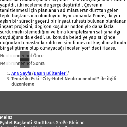
yapıldı, ilk inceleme de gerçekleştirildi. Çevrenin
temizlenmesi için planlanan adımlara Frankfurt’tan gelen
tepki baştan sona olumluydu. Aynı zamanda Emeis, iki yılı
aşkın bir süredir geçerli bir inşaat ruhsatı bulunan planlanan
inşaat projesini, değişen koşullar nedeniyle daha fazla
sürdürmek istemediğini ve bina kompleksinin satışına ilgi
duyduğunu da ekledi. Bu konuda belediye yapısı içinde
doğrudan temaslar kuruldu ve şimdi mevcut koşullar altında
bir geliştirme olup olmayacağı inceleniyor” dedi Haase.
Neubrunnenhof Önce
Neubrunnenhof Sonra
Buradasınız:
Ana Sayfa
Basın Bültenleri
Temizlik: Eski "City-Hotel Neubrunnenhof" ile ilgili
düzenleme
Ayak
bölgesi
Mainz
Eyalet Başkenti
Stadthaus Große Bleiche