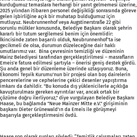
kurduğumuz temaslara herhangi bir yanıt gelmemesi üzerine,
2025 yılından itibaren personel değişikliği sonrasında göreve
gelen işbirliğine açık bir muhatap bulduğumuz için
mutluyuz. Neubrunnenhof veya Augstinerstraße 22 gibi
sorunlu mülkler konusunda, Belediye Başkanı olarak şehrin
kararlı bir tutum sergilemesi benim için önemlidir:
İkincisinde zaten başarılı olduk, Neubrunnenhof'ta ise
gecikmeli de olsa, durumun düzeleceğine dair haklı
umutlarımız var. Bina çevresinin temizliği ve düzeninin
Mainz Belediyesi tarafından gerçekleştirilmesi – masrafların
Emeis'e fatura edilmesi şartıyla – önerisi geniş destek gördü.
Şu anda genel bir düzenleme üzerinde uzlaşıyoruz. Buna,
Ekonomi Teşvik Kurumu'nun bir projesi olan boş dairelerin
pencerelerine ve cephelerine çekici desenler yapıştırma
imkanı da dahildir. "Bu konuda dış yüklenicilerle açıklığa
kavuşturulması gereken ayrıntılar var, ancak ortak bir
çözüme doğru ilerliyoruz," diye vurgulayan Belediye Başkanı
Haase, bu bağlamda "Neue Mainzer Mitte e.V." girişiminin
başkanı Dieter Grünewald'ın da Emeis ile görüşmeyi
başarıyla gerçekleştirmesini övdü.
Haase son olarak şunları söyledi: “Temizlik çalışmaları zaten