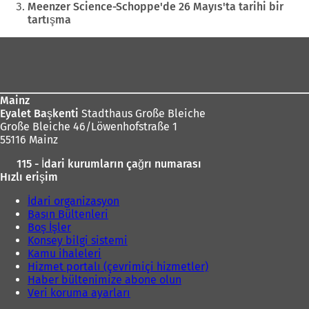
Meenzer Science-Schoppe'de 26 Mayıs'ta tarihi bir
tartışma
Ayak
bölgesi
Mainz
Eyalet Başkenti
Stadthaus Große Bleiche
Große Bleiche 46/Löwenhofstraße 1
55116 Mainz
115 - İdari kurumların çağrı numarası
Hızlı erişim
İdari organizasyon
Basın Bültenleri
Boş İşler
Konsey bilgi sistemi
Kamu ihaleleri
Hizmet portalı (çevrimiçi hizmetler)
Haber bültenimize abone olun
Veri koruma ayarları