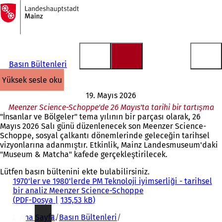
Ana
sayfaya
İçeriğe atla
Basın Bültenleri
yüksek sesle oku
19. Mayıs 2026
Meenzer Science-Schoppe'de 26 Mayıs'ta tarihi bir tartışma
"İnsanlar ve Bölgeler" tema yılının bir parçası olarak, 26
Mayıs 2026 Salı günü düzenlenecek son Meenzer Science-
Schoppe, sosyal çalkantı dönemlerinde geleceğin tarihsel
vizyonlarına adanmıştır. Etkinlik, Mainz Landesmuseum'daki
"Museum & Matcha" kafede gerçekleştirilecek.
Lütfen basın bültenini ekte bulabilirsiniz.
1970'ler ve 1980'lerde PM Teknoloji iyimserliği - tarihsel
bir analiz Meenzer Science-Schoppe
PDF
-Dosya
135,53 kB
Buradasınız:
Ana Sayfa
Basın Bültenleri