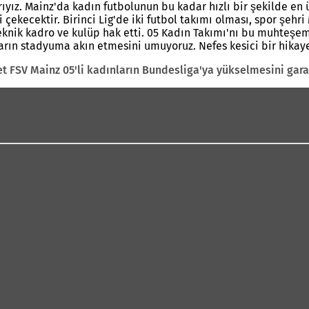
rıyız. Mainz'da kadın futbolunun bu kadar hızlı bir şekilde en
gi çekecektir. Birinci Lig'de iki futbol takımı olması, spor şehr
teknik kadro ve kulüp hak etti. 05 Kadın Takımı'nı bu muhteş
raftarın stadyuma akın etmesini umuyoruz. Nefes kesici bir 
yet FSV Mainz 05'li kadınların Bundesliga'ya yükselmesini gara