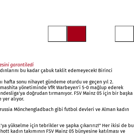
sini garantiledi
adınlarını bu kadar çabuk taklit edemeyecek! Birinci
mı hafta sonu nihayet gündeme oturdu ve geçen yıl 2.
 Yamashita yönetiminde VfR Warbeyen'i 5-0 mağlup ederek
Bundesliga'ya doğrudan tırmanıyor. FSV Mainz 05 için bir başka
 yer alıyor.
russia Mönchengladbach gibi futbol devleri ve Alman kadın
 yükselme için tebrikler ve şapka çıkarırız!" Her ikisi de bu
chott kadın takımının FSV Mainz 05 bünyesine katılması ve