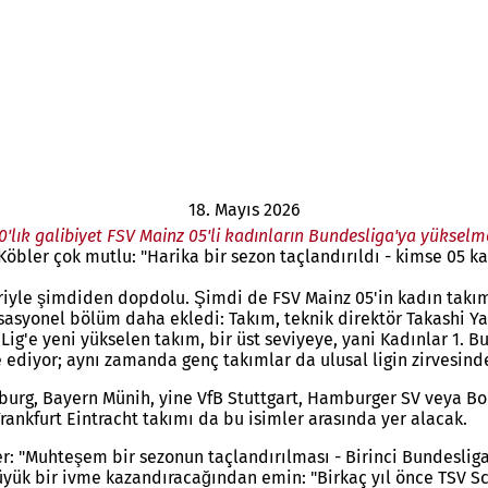
18. Mayıs 2026
0'lık galibiyet FSV Mainz 05'li kadınların Bundesliga'ya yükselme
öbler çok mutlu: "Harika bir sezon taçlandırıldı - kimse 05 k
leriyle şimdiden dopdolu. Şimdi de FSV Mainz 05'in kadın takı
ansasyonel bölüm daha ekledi: Takım, teknik direktör Takashi
Lig'e yeni yükselen takım, bir üst seviyeye, yani Kadınlar 1. 
ediyor; aynı zamanda genç takımlar da ulusal ligin zirvesinde
urg, Bayern Münih, yine VfB Stuttgart, Hamburger SV veya Bo
rankfurt Eintracht takımı da bu isimler arasında yer alacak.
"Muhteşem bir sezonun taçlandırılması - Birinci Bundesliga'ya
üyük bir ivme kazandıracağından emin: "Birkaç yıl önce TSV S