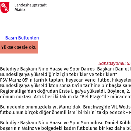
Ana
sayfaya
İçeriğe atla
Basın Bültenleri
yüksek sesle oku
Sansasyonel: 5:
Belediye Başkanı Nino Haase ve Spor Dairesi Başkanı Daniel K
Bundesliga'ya yükseldiğiniz için tebrikler ve tebrikler!"
FSV Mainz 05'in tarih kitapları, heyecan verici futbol hikaye
Bundesliga'ya yükseldikten sonra 05'in tarihine bir başka s
Regionalliga'dan doğrudan Erste Liga'ya yükseldi. Böylece, 2. 
dönüm noktası. Artık her iki takım da "Bel Etage"de mücadele 
Bu nedenle önümüzdeki yıl Mainz'daki Bruchweg'de VfL Wolfsb
futbolunun birçok diğer önemli ismi birbirini takip edecek - F
Belediye Başkanı Nino Haase ve Spor Sorumlusu Daniel Köbler: 
başarının Mainz ve bölgedeki kadın futboluna bir kez daha b