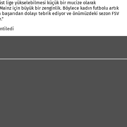
 üst lige yükselebilmesi küçük bir mucize olarak
i Mainz için büyük bir zenginlik. Böylece kadın futbolu artık
em başarıdan dolayı tebrik ediyor ve önümüzdeki sezon FSV
hikaye.”
ntiledi