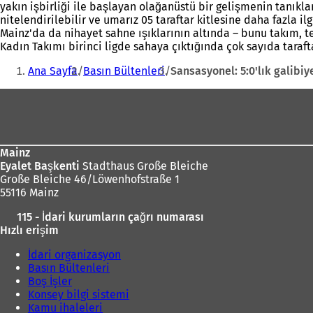
yakın işbirliği ile başlayan olağanüstü bir gelişmenin tanıkla
nitelendirilebilir ve umarız 05 taraftar kitlesine daha fazla il
Mainz'da da nihayet sahne ışıklarının altında – bunu takım, 
Kadın Takımı birinci ligde sahaya çıktığında çok sayıda ta
Buradasınız:
Ana Sayfa
Basın Bültenleri
Sansasyonel: 5:0'lık galibi
Ayak
bölgesi
Mainz
Eyalet Başkenti
Stadthaus Große Bleiche
Große Bleiche 46/Löwenhofstraße 1
55116 Mainz
115 - İdari kurumların çağrı numarası
Hızlı erişim
İdari organizasyon
Basın Bültenleri
Boş İşler
Konsey bilgi sistemi
Kamu ihaleleri