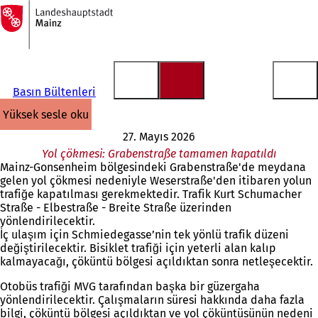
Ana
sayfaya
İçeriğe atla
Basın Bültenleri
yüksek sesle oku
27. Mayıs 2026
Yol çökmesi: Grabenstraße tamamen kapatıldı
Mainz-Gonsenheim bölgesindeki Grabenstraße'de meydana
gelen yol çökmesi nedeniyle Weserstraße'den itibaren yolun
trafiğe kapatılması gerekmektedir. Trafik Kurt Schumacher
Straße - Elbestraße - Breite Straße üzerinden
yönlendirilecektir.
İç ulaşım için Schmiedegasse’nin tek yönlü trafik düzeni
değiştirilecektir. Bisiklet trafiği için yeterli alan kalıp
kalmayacağı, çöküntü bölgesi açıldıktan sonra netleşecektir.
Otobüs trafiği MVG tarafından başka bir güzergaha
yönlendirilecektir. Çalışmaların süresi hakkında daha fazla
bilgi, çöküntü bölgesi açıldıktan ve yol çöküntüsünün nedeni