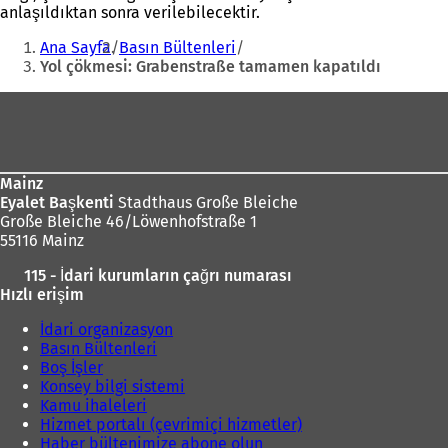
anlaşıldıktan sonra verilebilecektir.
Buradasınız:
Ana Sayfa
Basın Bültenleri
Yol çökmesi: Grabenstraße tamamen kapatıldı
Ayak
bölgesi
Mainz
Eyalet Başkenti
Stadthaus Große Bleiche
Große Bleiche 46/Löwenhofstraße 1
55116 Mainz
115 - İdari kurumların çağrı numarası
Hızlı erişim
İdari organizasyon
Basın Bültenleri
Boş İşler
Konsey bilgi sistemi
Kamu ihaleleri
Hizmet portalı (çevrimiçi hizmetler)
Haber bültenimize abone olun