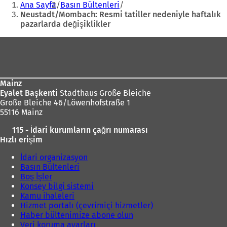
Ana Sayfa
Basın Bültenleri
Neustadt/Mombach: Resmi tatiller nedeniyle haftalık
pazarlarda değişiklikler
Ayak
bölgesi
Mainz
Eyalet Başkenti
Stadthaus Große Bleiche
Große Bleiche 46/Löwenhofstraße 1
55116 Mainz
115 - İdari kurumların çağrı numarası
Hızlı erişim
İdari organizasyon
Basın Bültenleri
Boş İşler
Konsey bilgi sistemi
Kamu ihaleleri
Hizmet portalı (çevrimiçi hizmetler)
Haber bültenimize abone olun
Veri koruma ayarları