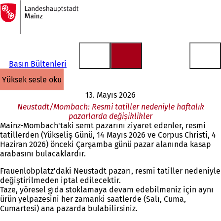
Ana
sayfaya
İçeriğe atla
Basın Bültenleri
yüksek sesle oku
13. Mayıs 2026
Neustadt/Mombach: Resmi tatiller nedeniyle haftalık
pazarlarda değişiklikler
Mainz-Mombach'taki semt pazarını ziyaret edenler, resmi
tatillerden (Yükseliş Günü, 14 Mayıs 2026 ve Corpus Christi, 4
Haziran 2026) önceki Çarşamba günü pazar alanında kasap
arabasını bulacaklardır.
Frauenlobplatz'daki Neustadt pazarı, resmi tatiller nedeniyle
değiştirilmeden iptal edilecektir.
Taze, yöresel gıda stoklamaya devam edebilmeniz için aynı
ürün yelpazesini her zamanki saatlerde (Salı, Cuma,
Cumartesi) ana pazarda bulabilirsiniz.
Buradasınız: