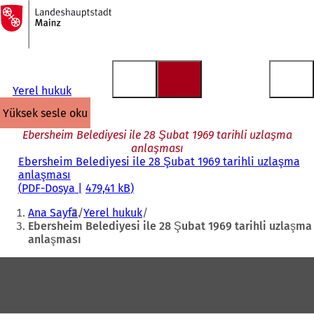
Ana
sayfaya
İçeriğe atla
Yerel hukuk
yüksek sesle oku
Ebersheim Belediyesi ile 28 Şubat 1969 tarihli uzlaşma
anlaşması
Ebersheim Belediyesi ile 28 Şubat 1969 tarihli uzlaşma
anlaşması
PDF
-Dosya
479,41 kB
Buradasınız:
Ana Sayfa
Yerel hukuk
Ebersheim Belediyesi ile 28 Şubat 1969 tarihli uzlaşma
anlaşması
Ayak
bölgesi