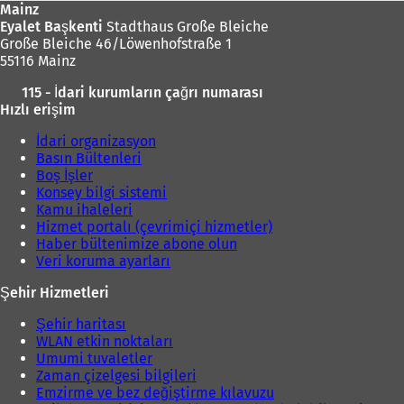
Mainz
Eyalet Başkenti
Stadthaus Große Bleiche
Große Bleiche 46/Löwenhofstraße 1
55116 Mainz
115 - İdari kurumların çağrı numarası
Hızlı erişim
İdari organizasyon
Basın Bültenleri
Boş İşler
Konsey bilgi sistemi
Kamu ihaleleri
Hizmet portalı (çevrimiçi hizmetler)
Haber bültenimize abone olun
Veri koruma ayarları
Şehir Hizmetleri
Şehir haritası
WLAN etkin noktaları
Umumi tuvaletler
Zaman çizelgesi bilgileri
Emzirme ve bez değiştirme kılavuzu