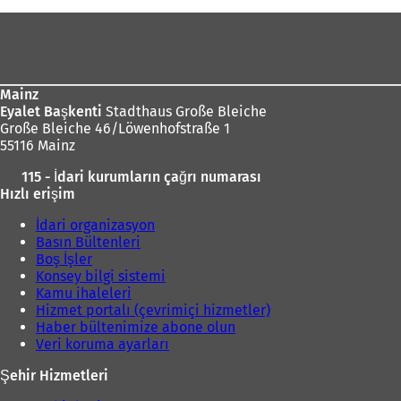
Ayak
bölgesi
Mainz
Eyalet Başkenti
Stadthaus Große Bleiche
Große Bleiche 46/Löwenhofstraße 1
55116 Mainz
115 - İdari kurumların çağrı numarası
Hızlı erişim
İdari organizasyon
Basın Bültenleri
Boş İşler
Konsey bilgi sistemi
Kamu ihaleleri
Hizmet portalı (çevrimiçi hizmetler)
Haber bültenimize abone olun
Veri koruma ayarları
Şehir Hizmetleri