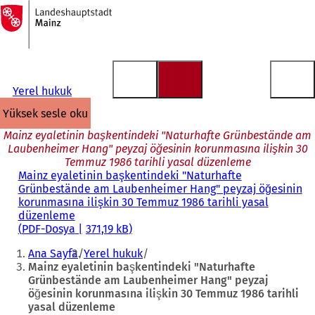
Ana
sayfaya
İçeriğe atla
Yerel hukuk
yüksek sesle oku
Mainz eyaletinin başkentindeki "Naturhafte Grünbestände am
Laubenheimer Hang" peyzaj öğesinin korunmasına ilişkin 30
Temmuz 1986 tarihli yasal düzenleme
Mainz eyaletinin başkentindeki "Naturhafte
Grünbestände am Laubenheimer Hang" peyzaj öğesinin
korunmasına ilişkin 30 Temmuz 1986 tarihli yasal
düzenleme
PDF
-Dosya
371,19 kB
Buradasınız:
Ana Sayfa
Yerel hukuk
Mainz eyaletinin başkentindeki "Naturhafte
Grünbestände am Laubenheimer Hang" peyzaj
öğesinin korunmasına ilişkin 30 Temmuz 1986 tarihli
yasal düzenleme