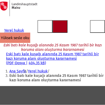
Ana
sayfaya
İçeriğe atla
Yerel hukuk
yüksek sesle oku
Eski batı kale kuşağı alanında 25 Kasım 1987 tarihli bir kazı
koruma alanı oluşturma kararnamesi
Eski batı kale kuşağı alanında 25 Kasım 1987 tarihli bir
kazı koruma alanı oluşturma kararnamesi
PDF
-Dosya
404,35 kB
Buradasınız:
Ana Sayfa
Yerel hukuk
Eski batı kale kuşağı alanında 25 Kasım 1987 tarihli bir
kazı koruma alanı oluşturma kararnamesi
Ayak
bölgesi