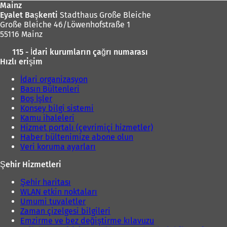
Mainz
Eyalet Başkenti
Stadthaus Große Bleiche
Große Bleiche 46/Löwenhofstraße 1
55116 Mainz
115 - İdari kurumların çağrı numarası
Hızlı erişim
İdari organizasyon
Basın Bültenleri
Boş İşler
Konsey bilgi sistemi
Kamu ihaleleri
Hizmet portalı (çevrimiçi hizmetler)
Haber bültenimize abone olun
Veri koruma ayarları
Şehir Hizmetleri
Şehir haritası
WLAN etkin noktaları
Umumi tuvaletler
Zaman çizelgesi bilgileri
Emzirme ve bez değiştirme kılavuzu