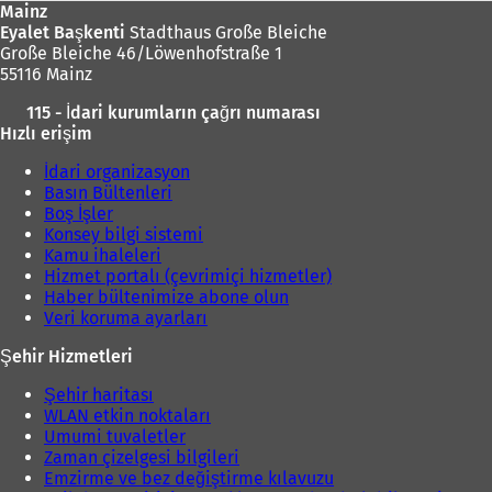
Mainz
Eyalet Başkenti
Stadthaus Große Bleiche
Große Bleiche 46/Löwenhofstraße 1
55116 Mainz
115 - İdari kurumların çağrı numarası
Hızlı erişim
İdari organizasyon
Basın Bültenleri
Boş İşler
Konsey bilgi sistemi
Kamu ihaleleri
Hizmet portalı (çevrimiçi hizmetler)
Haber bültenimize abone olun
Veri koruma ayarları
Şehir Hizmetleri
Şehir haritası
WLAN etkin noktaları
Umumi tuvaletler
Zaman çizelgesi bilgileri
Emzirme ve bez değiştirme kılavuzu