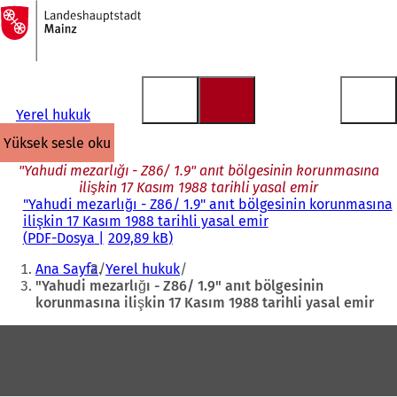
Ana
sayfaya
İçeriğe atla
Yerel hukuk
yüksek sesle oku
"Yahudi mezarlığı - Z86/ 1.9" anıt bölgesinin korunmasına
ilişkin 17 Kasım 1988 tarihli yasal emir
"Yahudi mezarlığı - Z86/ 1.9" anıt bölgesinin korunmasına
ilişkin 17 Kasım 1988 tarihli yasal emir
PDF
-Dosya
209,89 kB
Buradasınız:
Ana Sayfa
Yerel hukuk
"Yahudi mezarlığı - Z86/ 1.9" anıt bölgesinin
korunmasına ilişkin 17 Kasım 1988 tarihli yasal emir
Ayak
bölgesi