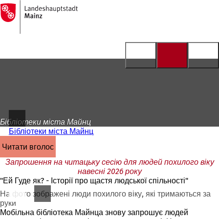
На
головну
Перейти до змісту
сторінку
Бібліотеки міста Майнц
Бібліотеки міста Майнц
читати вголос
Запрошення на читацьку сесію для людей похилого віку
навесні 2026 року
"Ей Гуде як? - Історії про щастя людської спільності"
На фото зображені люди похилого віку, які тримаються за
руки
Мобільна бібліотека Майнца знову запрошує людей