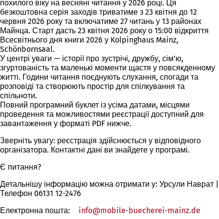
похилого віку на весняні читання у 2026 році. Ця
безкоштовна серія заходів триватиме з 23 квітня до 12
червня 2026 року та включатиме 27 читань у 13 районах
Майнца. Старт дасть 23 квітня 2026 року о 15:00 відкриття
Всесвітнього дня книги 2026 у Kolpinghaus Mainz,
Schönbornsaal.
У центрі уваги — історії про зустрічі, дружбу, сім’ю,
згуртованість та маленькі моменти щастя у повсякденному
житті. Години читання поєднують слухання, спогади та
розповіді та створюють простір для спілкування та
спільноти.
Повний програмний буклет із усіма датами, місцями
проведення та можливостями реєстрації доступний для
завантаження у форматі PDF нижче.
Зверніть увагу: реєстрація здійснюється у відповідного
організатора. Контактні дані ви знайдете у програмі.
Є питання?
Детальнішу інформацію можна отримати у: Урсули Наврат |
Телефон 06131 12-2476
Електронна пошта:
info
mobile-buecherei-mainz
de