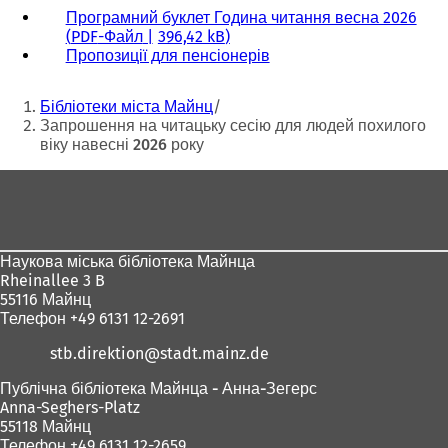
Програмний буклет Година читання весна 2026
PDF
-Файл
396,42 kB
Пропозиції для пенсіонерів
Ти
Бібліотеки міста Майнц
тут:
Запрошення на читацьку сесію для людей похилого
віку навесні 2026 року
Зона
для
ніг
Наукова міська бібліотека Майнца
Rheinallee 3 B
55116 Майнц
Телефон +49 6131 12-2691
stb.direktion
stadt.mainz
de
Публічна бібліотека Майнца - Анна-Зегерс
Anna-Seghers-Platz
55118 Майнц
Телефон +49 6131 12-2659