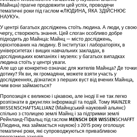
Майнца) прагне продовжити цей успіх, проводячи
тематичні роки під гаслом
«ЛЮДИНА, ЯКА ЗДІЙСНЮЄ
НАУ
КУ
».
У центрі багатьох досліджень стоїть людина. А люди, у свою
чергу, створюють знання. Цей слоган особливо добре
підходить до Майнца: Майнц — місто досліджень,
орієнтованих на людину. В інститутах і лабораторіях, в
університетах і вищих навчальних закладах, в
дослідницьких компаніях і музеях: у багатьох випадках
людина стоїть у центрі уваги.
Але що це конкретно означає для жителів Майнца? Де точки
дотику? Як ви, як громадяни, можете взяти участь у
дослідженнях, дізнатися з перших вуст від вчених Майнца,
чим вони займаються?
Пропозиція є великою і цікавою, але іноді її не так легко
розпізнати в джунглях інформації та подій. Тому MAINZER
WISSENSCHAFTSALLIANZ (Майнцський науковий альянс)
спільно з столицею землі Майнц і за підтримки землі
Рейнланд-Пфальц під гаслом
MENSCH DER WIS
S
EN
SCHAF
F
T
(Людина, яка займається наукою) з 2015 року оголошує
тематичні роки, які супроводжуються привабливою
програмою заходів.