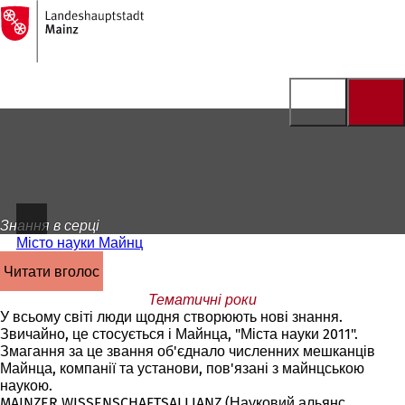
На
головну
Перейти до змісту
сторінку
Знання в серці
Місто науки Майнц
читати вголос
Тематичні роки
У всьому світі люди щодня створюють нові знання.
Звичайно, це стосується і Майнца, "Міста науки 2011".
Змагання за це звання об'єднало численних мешканців
Майнца, компанії та установи, пов'язані з майнцською
наукою.
MAINZER WISSENSCHAFTSALLIANZ (Науковий альянс