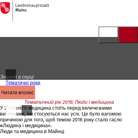
На
головну
Перейти до змісту
сторінку
Знання в серці
Тематичні роки
читати вголос
Тематичний рік 2016: Люди і медицина
У 21 столітті медицина стоїть перед величезними
викликами, які стосуються нас усіх. Це було вагомою
причиною для того, щоб темою 2016 року стало гасло
«Людина і медицина
».
Люди та медицина в Майнці