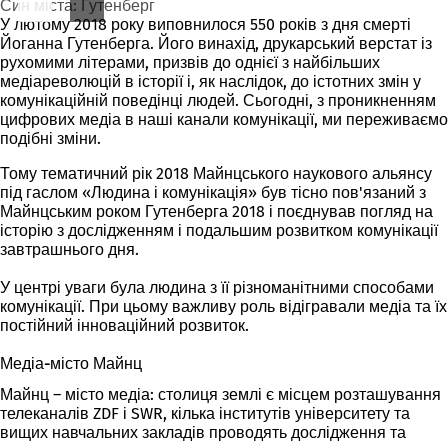
Син міста: Гутенберг
У лютому 2018 року виповнилося 550 років з дня смерті
Йоганна Гутенберга. Його винахід, друкарський верстат із
рухомими літерами, призвів до однієї з найбільших
медіареволюцій в історії і, як наслідок, до істотних змін у
комунікаційній поведінці людей. Сьогодні, з проникненням
цифрових медіа в наші канали комунікації, ми переживаємо
подібні зміни.
Тому тематичний рік 2018 Майнцського наукового альянсу
під гаслом «Людина і комунікація» був тісно пов'язаний з
Майнцським роком Гутенберга 2018 і поєднував погляд на
історію з дослідженням і подальшим розвитком комунікації
завтрашнього дня.
У центрі уваги була людина з її різноманітними способами
комунікації. При цьому важливу роль відігравали медіа та їх
постійний інноваційний розвиток.
Медіа-місто Майнц
Майнц – місто медіа: столиця землі є місцем розташування
телеканалів ZDF і SWR, кілька інститутів університету та
вищих навчальних закладів проводять дослідження та