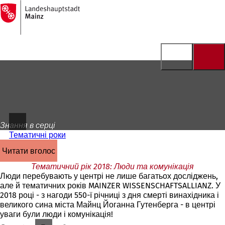
На
головну
Перейти до змісту
сторінку
Знання в серці
Тематичні роки
читати вголос
Тематичний рік 2018: Люди та комунікація
Люди перебувають у центрі не лише багатьох досліджень,
але й тематичних років MAINZER WISSENSCHAFTSALLIANZ. У
2018 році - з нагоди 550-ї річниці з дня смерті винахідника і
великого сина міста Майнц Йоганна Гутенберга - в центрі
уваги були люди і комунікація!