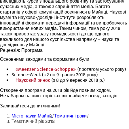
викладають курси з подальшого розвитку та застосування
сучасних медіа, а також з сприйняття медіа. Багато
стартапів у сфері комунікацій оселилися в Майнці. Наукові
музеї та науково-дослідні інститути розробляють
інноваційні формати передачі інформації та випробовують
використання нових медіа. Таким чином, тема року 2018
також привертає увагу громадськості до ще одного
важливого для нашого суспільства напрямку – науки та
досліджень у Майнці.
Рецензія: Програма
Основними заходами та форматами були
«Meenzer Science-Schoppe»
(протягом усього року)
Science-Week (з 2 по 9 травня 2018 року)
Науковий ринок
(з 8 до 9 вересня 2018 р.)
Створення програми на 2018 рік йде повним ходом.
Незабаром на цих сторінках ви знайдете огляд заходів.
Залишайтеся допитливими!
Ти
Місто науки Майнц
Тематичні роки
тут:
Тематичний рік 2018