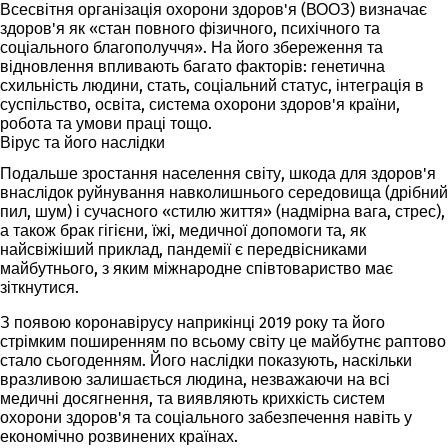
Всесвітня організація охорони здоров'я (ВООЗ) визначає
здоров'я як «стан повного фізичного, психічного та
соціального благополуччя». На його збереження та
відновлення впливають багато факторів: генетична
схильність людини, стать, соціальний статус, інтеграція в
суспільство, освіта, система охорони здоров'я країни,
робота та умови праці тощо.
Вірус та його наслідки
Подальше зростання населення світу, шкода для здоров'я
внаслідок руйнування навколишнього середовища (дрібний
пил, шум) і сучасного «стилю життя» (надмірна вага, стрес),
а також брак гігієни, їжі, медичної допомоги та, як
найсвіжіший приклад, пандемії є передвісниками
майбутнього, з яким міжнародне співтовариство має
зіткнутися.
З появою коронавірусу наприкінці 2019 року та його
стрімким поширенням по всьому світу це майбутнє раптово
стало сьогоденням. Його наслідки показують, наскільки
вразливою залишається людина, незважаючи на всі
медичні досягнення, та виявляють крихкість систем
охорони здоров'я та соціального забезпечення навіть у
економічно розвинених країнах.