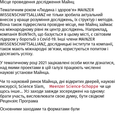
Місце проведення дослідження Майнц
Тематичним роком «Людина і здоров'я» MAINZER
WISSENSCHAFTSALLIANZ не тільки зробила актуальний
внесок у краще розуміння досліджень, їх структур і методів.
Вона також підкреслила провідне місце, яке Майнц займає
на міжнародному рівні як центр досліджень. Наприклад,
компанія BioNTech, що базується в цьому місті, є світовим
лідером у боротьбі з Covid-19. Інші члени MAINZER
WISSENSCHAFTSALLIANZ, дослідницькі інститути та компанії,
також мають міжнародні зв'язки, користуються попитом і
досягають успіху
.
У тематичному році 2021 зацікавлені особи могли дізнатися,
над якими проектами в цій галузі працюють численні
наукові установи Майнца.
Чи то науковий ринок Майнца, дні відкритих дверей, наукові
екскурсії, Science Slam,
Meenzer Science-Schoppe
чи ще
щось інше... Усі заходи завжди зосереджені на одному:
брати участь, висловлювати свою думку, бути свідком!
Рецензія: Програма
Основними заходами та форматами були