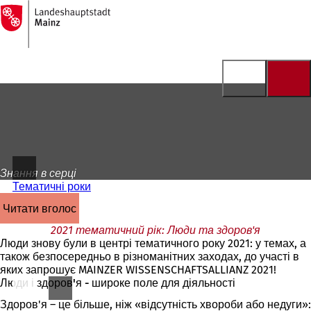
На
головну
Перейти до змісту
сторінку
Знання в серці
Тематичні роки
читати вголос
2021 тематичний рік: Люди та здоров'я
Люди знову були в центрі тематичного року 2021: у темах, а
також безпосередньо в різноманітних заходах, до участі в
яких запрошує MAINZER WISSENSCHAFTSALLIANZ 2021!
Люди і здоров'я - широке поле для діяльності
Здоров'я – це більше, ніж «відсутність хвороби або недуги»: