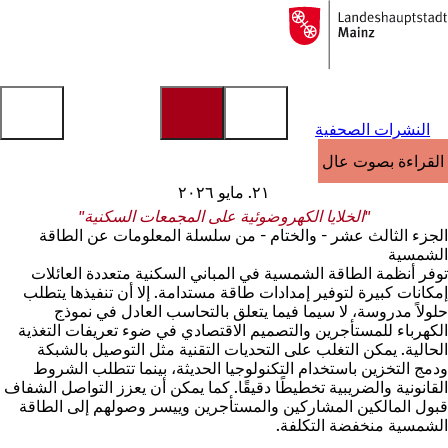
إلى
الصفحة
الانتقال إلى المحتوى
الرئيسية
النشرات الصحفية
القراءة بصوت عالٍ
٢١. مايو ٢٠٢٦
"الخلايا الكهروضوئية على المجمعات السكنية"
الجزء الثالث عشر - والختام - من سلسلة المعلومات عن الطاقة
الشمسية
توفر أنظمة الطاقة الشمسية في المباني السكنية متعددة العائلات
إمكانات كبيرة لتوفير إمدادات طاقة مستدامة. إلا أن تنفيذها يتطلب
حلولاً مدروسة، لا سيما فيما يتعلق بالتحاسب العادل في نموذج
الكهرباء للمستأجرين والتصميم الاقتصادي في ضوء تعريفات التغذية
الحالية. يمكن التغلب على التحديات التقنية مثل التوصيل بالشبكة
ودمج التخزين باستخدام التكنولوجيا الحديثة، بينما تتطلب الشروط
القانونية والضريبية تخطيطًا دقيقًا. كما يمكن أن يعزز التواصل الشفاف
قبول المالكين المشاركين والمستأجرين وييسر وصولهم إلى الطاقة
الشمسية منخفضة التكلفة.