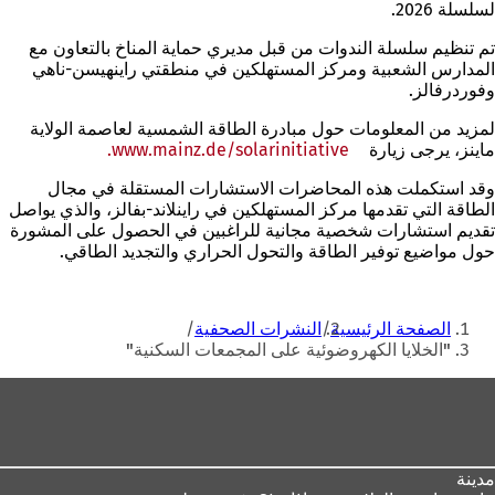
لسلسلة 2026.
تم تنظيم سلسلة الندوات من قبل مديري حماية المناخ بالتعاون مع
المدارس الشعبية ومركز المستهلكين في منطقتي راينهيسن-ناهي
وفوردرفالز.
لمزيد من المعلومات حول مبادرة الطاقة الشمسية لعاصمة الولاية
ماينز، يرجى زيارة
www.mainz.de/solarinitiative.
(يفتح
في
وقد استكملت هذه المحاضرات الاستشارات المستقلة في مجال
علامة
الطاقة التي تقدمها مركز المستهلكين في راينلاند-بفالز، والذي يواصل
تبويب
تقديم استشارات شخصية مجانية للراغبين في الحصول على المشورة
جديدة)
حول مواضيع توفير الطاقة والتحول الحراري والتجديد الطاقي.
أنت
الصفحة الرئيسية
النشرات الصحفية
هنا
"الخلايا الكهروضوئية على المجمعات السكنية"
منطقة
القدم
مدينة