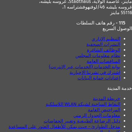
ماينز، عاصمة الولاية،
Stadthaus، غروسه بليشه،
غروسه بليشه 46/لوفنهوفشتراسه 1،
55116 ماينز
115 - رقم هاتف السلطات
الوصول السريع
التنظيم الإداري
النشرات الصحفية
الوظائف الشاغرة
نظام معلومات المجلس
المناقصات العامة
بوابة الخدمات (الخدمات عبر الإنترنت)
اشترك في نشرتنا الإخبارية
إعدادات حماية البيانات
خدمة المدينة
خريطة المدينة
النقاط الساخنة لشبكة WLAN اللاسلكية
المراحيض العامة
معلومات الجدول الزمني
دليل الرضاعة الطبيعية وتغيير الحفاضات
مدخل الطوارئ - حيث يمكن للأطفال العثور على المساعدة