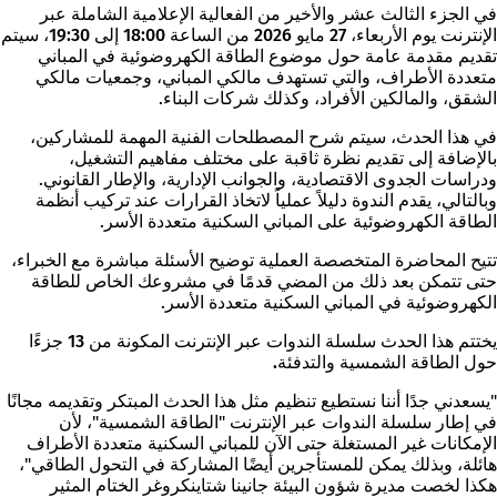
في الجزء الثالث عشر والأخير من الفعالية الإعلامية الشاملة عبر
الإنترنت يوم
الأربعاء، 27 مايو 2026 من الساعة 18:00 إلى 19:30،
سيتم
تقديم مقدمة عامة حول موضوع الطاقة الكهروضوئية في المباني
متعددة الأطراف، والتي تستهدف مالكي المباني، وجمعيات مالكي
الشقق، والمالكين الأفراد، وكذلك شركات البناء.
في هذا الحدث، سيتم شرح المصطلحات الفنية المهمة للمشاركين،
بالإضافة إلى تقديم نظرة ثاقبة على مختلف مفاهيم التشغيل،
ودراسات الجدوى الاقتصادية، والجوانب الإدارية، والإطار القانوني.
وبالتالي، يقدم الندوة دليلاً عملياً لاتخاذ القرارات عند تركيب أنظمة
الطاقة الكهروضوئية على المباني السكنية متعددة الأسر.
تتيح المحاضرة المتخصصة العملية توضيح الأسئلة مباشرة مع الخبراء،
حتى تتمكن بعد ذلك من المضي قدمًا في مشروعك الخاص للطاقة
الكهروضوئية في المباني السكنية متعددة الأسر.
يختتم هذا الحدث سلسلة الندوات عبر الإنترنت المكونة من 13 جزءًا
حول الطاقة الشمسية والتدفئة.
"يسعدني جدًا أننا نستطيع تنظيم مثل هذا الحدث المبتكر وتقديمه مجانًا
في إطار سلسلة الندوات عبر الإنترنت "الطاقة الشمسية"، لأن
الإمكانات غير المستغلة حتى الآن للمباني السكنية متعددة الأطراف
هائلة، وبذلك يمكن للمستأجرين أيضًا المشاركة في التحول الطاقي"،
هكذا لخصت مديرة شؤون البيئة جانينا شتاينكروغر الختام المثير