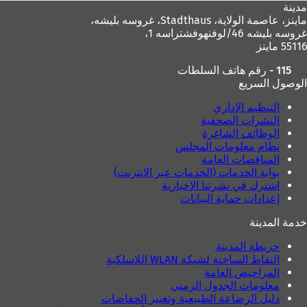
مدينة
ماينز، عاصمة الولاية،
Stadthaus، غروسه بليشه،
غروسه بليشه 46/لوفنهوفشتراسه 1،
55116 ماينز
115 - رقم هاتف السلطات
الوصول السريع
التنظيم الإداري
النشرات الصحفية
الوظائف الشاغرة
نظام معلومات المجلس
المناقصات العامة
بوابة الخدمات (الخدمات عبر الإنترنت)
اشترك في نشرتنا الإخبارية
إعدادات حماية البيانات
خدمة المدينة
خريطة المدينة
النقاط الساخنة لشبكة WLAN اللاسلكية
المراحيض العامة
معلومات الجدول الزمني
دليل الرضاعة الطبيعية وتغيير الحفاضات