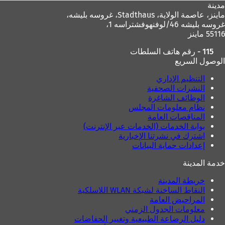
مدينة
ماينز، عاصمة الولاية،
Stadthaus، غروسه بليشه،
غروسه بليشه 46/لوفنهوفشتراسه 1،
55116 ماينز
115 - رقم هاتف السلطات
الوصول السريع
التنظيم الإداري
النشرات الصحفية
الوظائف الشاغرة
نظام معلومات المجلس
المناقصات العامة
بوابة الخدمات (الخدمات عبر الإنترنت)
اشترك في نشرتنا الإخبارية
إعدادات حماية البيانات
خدمة المدينة
خريطة المدينة
النقاط الساخنة لشبكة WLAN اللاسلكية
المراحيض العامة
معلومات الجدول الزمني
دليل الرضاعة الطبيعية وتغيير الحفاضات