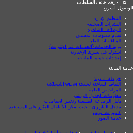
115 - رقم هاتف السلطات
الوصول السريع
التنظيم الإداري
النشرات الصحفية
الوظائف الشاغرة
نظام معلومات المجلس
المناقصات العامة
بوابة الخدمات (الخدمات عبر الإنترنت)
اشترك في نشرتنا الإخبارية
إعدادات حماية البيانات
خدمة المدينة
خريطة المدينة
النقاط الساخنة لشبكة WLAN اللاسلكية
المراحيض العامة
معلومات الجدول الزمني
دليل الرضاعة الطبيعية وتغيير الحفاضات
مدخل الطوارئ - حيث يمكن للأطفال العثور على المساعدة
كاميرات الويب
خدمة الصور